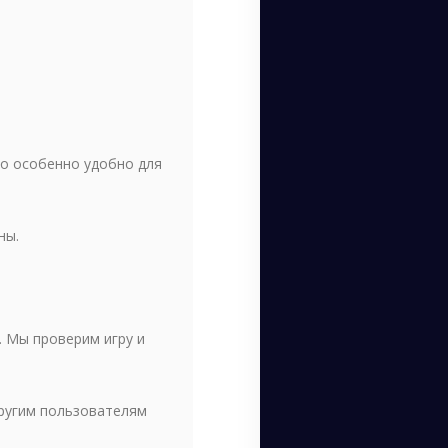
то особенно удобно для
ны.
. Мы проверим игру и
ругим пользователям