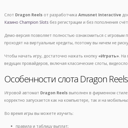
Слот
Dragon Reels
от разработчика
Amusnet Interactive
дос
Казино Сhampion Slots
без регистрации и без пополнения счёт
Демо-версия позволяет полностью ознакомиться с игровым п
проходят на виртуальные кредиты, поэтому вы ничем не риск
Чтобы начать игру, достаточно нажать кнопку
«Играть»
. На
ведущих провайдеров, включая классические слоты, видеослот
Особенности слота Dragon Reels
Игровой автомат
Dragon Reels
выполнен в фирменном стиле
корректно запускается как на компьютере, так и на мобильны
Во время игры вы можете изучить:
правила и таблицу выплат;