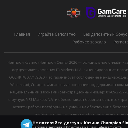
Главная
Играйте бепслатно
Без депозитный бонус
Рабочее зеркало
Регист
Чемпион Казино (Чемпион Слотс), 2026 — официальное онлайн-ка
осуществляет компания F3 Markets N.V., лицензированная прави
OCCHKTW077172020, что гарантирует соблюдение международных с
Willemstad, Curaçao. Финансовые операции поддерживает компан
национальными законами (регистрационный номер: 01-09-375776).
структурой F3 Markets N.V. и обеспечивает безопасность всех т
аспекты работы платформы нацелены на обеспечение безопасн
требуется помощь, наша служба поддержки готова 
Не потеряйте доступ к Казино Сhampion Slo
Рабочие зеркала и бонусы - в нашем Telegram-боте