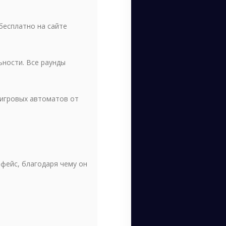
бесплатно на сайте
ности. Все раунды
 игровых автоматов от
фейс, благодаря чему он