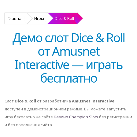
Главная
Игры
Dice & Roll
Демо слот Dice & Roll
от Amusnet
Interactive — играть
бесплатно
Слот
Dice & Roll
от разработчика
Amusnet Interactive
доступен в демонстрационном режиме. Вы можете запустить
игру бесплатно на сайте
Казино Сhampion Slots
без регистрации
и без пополнения счёта.