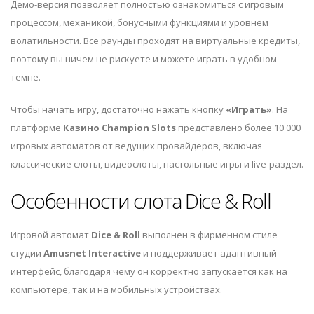
Демо-версия позволяет полностью ознакомиться с игровым
процессом, механикой, бонусными функциями и уровнем
волатильности. Все раунды проходят на виртуальные кредиты,
поэтому вы ничем не рискуете и можете играть в удобном
темпе.
Чтобы начать игру, достаточно нажать кнопку
«Играть»
. На
платформе
Казино Сhampion Slots
представлено более 10 000
игровых автоматов от ведущих провайдеров, включая
классические слоты, видеослоты, настольные игры и live-раздел.
Особенности слота Dice & Roll
Игровой автомат
Dice & Roll
выполнен в фирменном стиле
студии
Amusnet Interactive
и поддерживает адаптивный
интерфейс, благодаря чему он корректно запускается как на
компьютере, так и на мобильных устройствах.