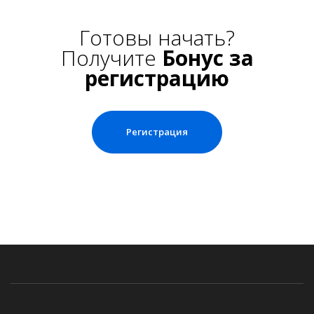
Готовы начать?
Получите
Бонус за
регистрацию
Регистрация