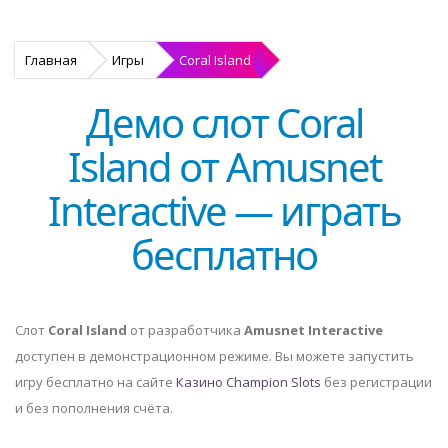
Главная
Игры
Coral Island
Демо слот Coral
Island от Amusnet
Interactive — играть
бесплатно
Слот
Coral Island
от разработчика
Amusnet Interactive
доступен в демонстрационном режиме. Вы можете запустить
игру бесплатно на сайте
Казино Сhampion Slots
без регистрации
и без пополнения счёта.