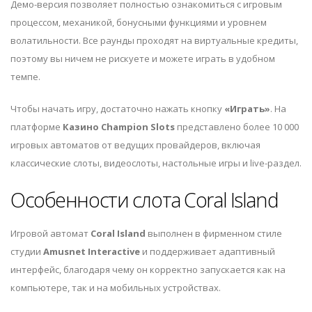
Демо-версия позволяет полностью ознакомиться с игровым
процессом, механикой, бонусными функциями и уровнем
волатильности. Все раунды проходят на виртуальные кредиты,
поэтому вы ничем не рискуете и можете играть в удобном
темпе.
Чтобы начать игру, достаточно нажать кнопку
«Играть»
. На
платформе
Казино Сhampion Slots
представлено более 10 000
игровых автоматов от ведущих провайдеров, включая
классические слоты, видеослоты, настольные игры и live-раздел.
Особенности слота Coral Island
Игровой автомат
Coral Island
выполнен в фирменном стиле
студии
Amusnet Interactive
и поддерживает адаптивный
интерфейс, благодаря чему он корректно запускается как на
компьютере, так и на мобильных устройствах.