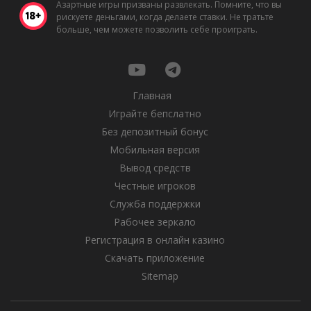
Азартные игры призваны развлекать. Помните, что вы
рискуете деньгами, когда делаете ставки. Не тратьте
больше, чем можете позволить себе проиграть.
Главная
Играйте бепслатно
Без депозитный бонус
Мобильная версия
Вывод средств
Честные игроков
Служба поддержки
Рабочее зеркало
Регистрация в онлайн казино
Скачать приложение
Sitemap