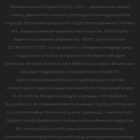
Чемпион Казино (Чемпион Слотс), 2026 — официальное онлайн-
казино, деятельность которого регулируется законодательством
Кюрасао. Управление платформой осуществляет компания F3 Markets
N.V., лицензированная правительством Кюрасао. Работа сайта
ведётся на основании лицензии No. 365/JAZ Sub-License GLH-
OCCHKTW077172020, что гарантирует соблюдение международных
стандартов честности и прозрачности. Юридический адрес
компании: Abraham de Veerstraat 9, Willemstad, Curaçao. Финансовые
операции поддерживает компания Finance Market KFT,
зарегистрированная в Венгрии и действующая в строгом
соответствии с национальными законами (регистрационный номер:
01-09-375776). Юридический адрес компании: 1157 Budapest,
Nyírpalota út 3. üh. Компания является дочерней структурой F3 Markets
N.V. и обеспечивает безопасность всех транзакций. Чемпион Слотс
гордится своей приверженностью высококачественным стандартам.
Все аспекты работы платформы нацелены на обеспечение
безопасной и комфортной игровой среды для наших пользователей.