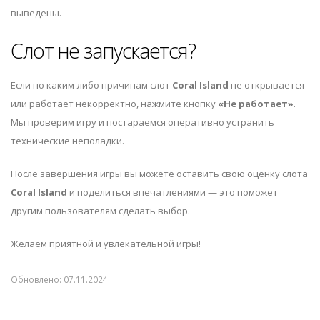
выведены.
Слот не запускается?
Если по каким-либо причинам слот
Coral Island
не открывается
или работает некорректно, нажмите кнопку
«Не работает»
.
Мы проверим игру и постараемся оперативно устранить
технические неполадки.
После завершения игры вы можете оставить свою оценку слота
Coral Island
и поделиться впечатлениями — это поможет
другим пользователям сделать выбор.
Желаем приятной и увлекательной игры!
Обновлено:
07.11.2024