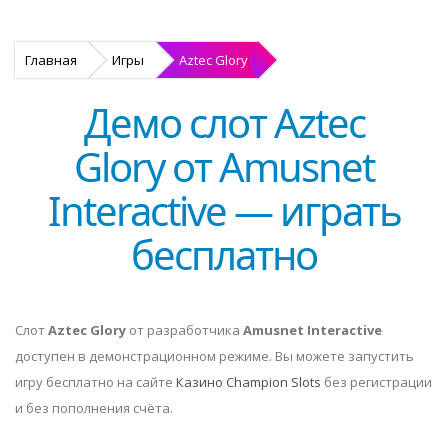
Главная
Игры
Aztec Glory
Демо слот Aztec
Glory от Amusnet
Interactive — играть
бесплатно
Слот
Aztec Glory
от разработчика
Amusnet Interactive
доступен в демонстрационном режиме. Вы можете запустить
игру бесплатно на сайте
Казино Сhampion Slots
без регистрации
и без пополнения счёта.