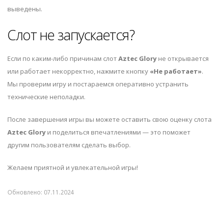
выведены.
Слот не запускается?
Если по каким-либо причинам слот
Aztec Glory
не открывается
или работает некорректно, нажмите кнопку
«Не работает»
.
Мы проверим игру и постараемся оперативно устранить
технические неполадки.
После завершения игры вы можете оставить свою оценку слота
Aztec Glory
и поделиться впечатлениями — это поможет
другим пользователям сделать выбор.
Желаем приятной и увлекательной игры!
Обновлено:
07.11.2024