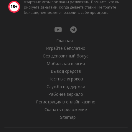
Азартные игры призваны развлекать. Помните, что вы
рискуете деньгами, когда делаете ставки. Не тратьте
больше, чем можете позволить себе проиграть.
Главная
Играйте бепслатно
Без депозитный бонус
Мобильная версия
Вывод средств
Честные игроков
Служба поддержки
Рабочее зеркало
Регистрация в онлайн казино
Скачать приложение
Sitemap