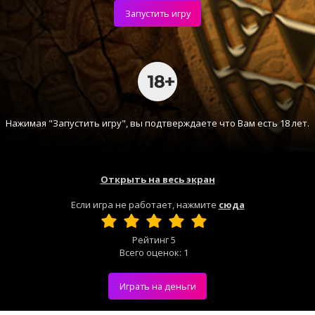
Запустить игру
Нажимая "Запустить игру", вы подтверждаете что Вам есть 18 лет.
Открыть на весь экран
Если игра не работает, нажмите
сюда
Рейтинг
5
Всего оценок:
1
Играть на деньги