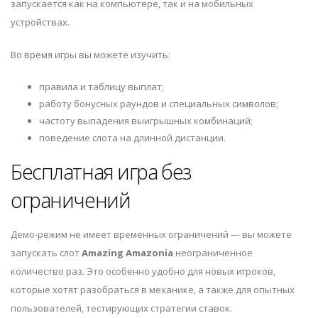
запускается как на компьютере, так и на мобильных
устройствах.
Во время игры вы можете изучить:
правила и таблицу выплат;
работу бонусных раундов и специальных символов;
частоту выпадения выигрышных комбинаций;
поведение слота на длинной дистанции.
Бесплатная игра без
ограничений
Демо-режим не имеет временных ограничений — вы можете
запускать слот
Amazing Amazonia
неограниченное
количество раз. Это особенно удобно для новых игроков,
которые хотят разобраться в механике, а также для опытных
пользователей, тестирующих стратегии ставок.