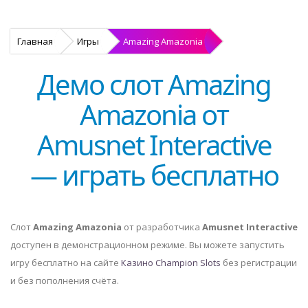
Главная
Игры
Amazing Amazonia
Демо слот Amazing
Amazonia от
Amusnet Interactive
— играть бесплатно
Слот
Amazing Amazonia
от разработчика
Amusnet Interactive
доступен в демонстрационном режиме. Вы можете запустить
игру бесплатно на сайте
Казино Сhampion Slots
без регистрации
и без пополнения счёта.