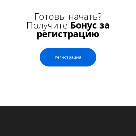
Готовы начать?
Получите
Бонус за
регистрацию
Регистрация