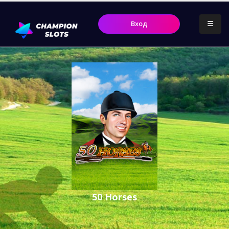
Вход
50 Horses