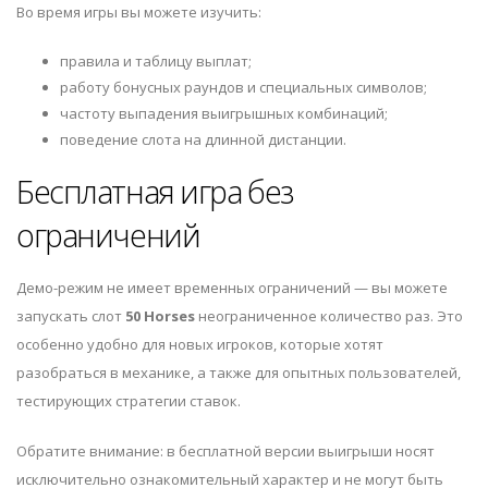
Во время игры вы можете изучить:
правила и таблицу выплат;
работу бонусных раундов и специальных символов;
частоту выпадения выигрышных комбинаций;
поведение слота на длинной дистанции.
Бесплатная игра без
ограничений
Демо-режим не имеет временных ограничений — вы можете
запускать слот
50 Horses
неограниченное количество раз. Это
особенно удобно для новых игроков, которые хотят
разобраться в механике, а также для опытных пользователей,
тестирующих стратегии ставок.
Обратите внимание: в бесплатной версии выигрыши носят
исключительно ознакомительный характер и не могут быть