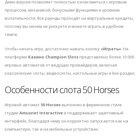
Демо-версия позволяет полностью ознакомиться с игровым
процессом, механикой, бонусными функциями и уровнем
волатильности. Все раунды проходят на виртуальные кредиты,
поэтому вы ничем не рискуете и можете играть в удобном
темпе.
Чтобы начать игру, достаточно нажать кнопку
«Играть»
. На
платформе
Казино Сhampion Slots
представлено более 10 000
игровых автоматов от ведущих провайдеров, включая
классические слоты, видеослоты, настольные игры и live-раздел.
Особенности слота 50 Horses
Игровой автомат
50 Horses
выполнен в фирменном стиле
студии
Amusnet Interactive
и поддерживает адаптивный
интерфейс, благодаря чему он корректно запускается как на
компьютере, так и на мобильных устройствах.