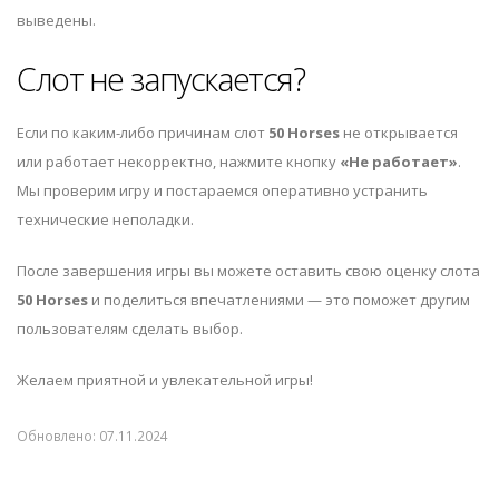
выведены.
Слот не запускается?
Если по каким-либо причинам слот
50 Horses
не открывается
или работает некорректно, нажмите кнопку
«Не работает»
.
Мы проверим игру и постараемся оперативно устранить
технические неполадки.
После завершения игры вы можете оставить свою оценку слота
50 Horses
и поделиться впечатлениями — это поможет другим
пользователям сделать выбор.
Желаем приятной и увлекательной игры!
Обновлено:
07.11.2024