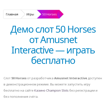
Главная
Игры
50 Horses
Демо слот 50 Horses
от Amusnet
Interactive — играть
бесплатно
Слот
50 Horses
от разработчика
Amusnet Interactive
доступен
в демонстрационном режиме. Вы можете запустить игру
бесплатно на сайте
Казино Сhampion Slots
без регистрации и
без пополнения счёта.