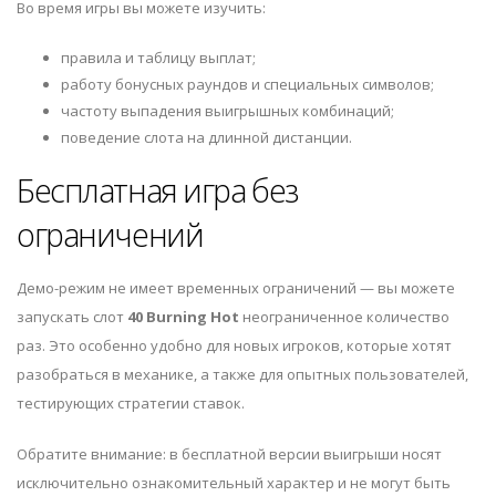
Во время игры вы можете изучить:
правила и таблицу выплат;
работу бонусных раундов и специальных символов;
частоту выпадения выигрышных комбинаций;
поведение слота на длинной дистанции.
Бесплатная игра без
ограничений
Демо-режим не имеет временных ограничений — вы можете
запускать слот
40 Burning Hot
неограниченное количество
раз. Это особенно удобно для новых игроков, которые хотят
разобраться в механике, а также для опытных пользователей,
тестирующих стратегии ставок.
Обратите внимание: в бесплатной версии выигрыши носят
исключительно ознакомительный характер и не могут быть