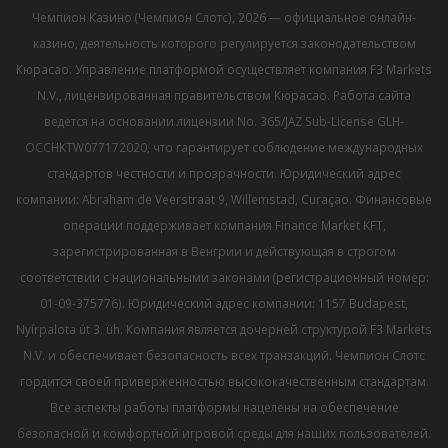
Чемпион Казино (Чемпион Слотс), 2026 — официальное онлайн-
казино, деятельность которого регулируется законодательством
Кюрасао. Управление платформой осуществляет компания F3 Markets
N.V., лицензированная правительством Кюрасао. Работа сайта
ведётся на основании лицензии No. 365/JAZ Sub-License GLH-
OCCHKTW077172020, что гарантирует соблюдение международных
стандартов честности и прозрачности. Юридический адрес
компании: Abraham de Veerstraat 9, Willemstad, Curaçao. Финансовые
операции поддерживает компания Finance Market KFT,
зарегистрированная в Венгрии и действующая в строгом
соответствии с национальными законами (регистрационный номер:
01-09-375776). Юридический адрес компании: 1157 Budapest,
Nyírpalota út 3. üh. Компания является дочерней структурой F3 Markets
N.V. и обеспечивает безопасность всех транзакций. Чемпион Слотс
гордится своей приверженностью высококачественным стандартам.
Все аспекты работы платформы нацелены на обеспечение
безопасной и комфортной игровой среды для наших пользователей.