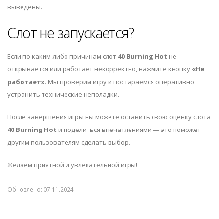
выведены.
Слот не запускается?
Если по каким-либо причинам слот
40 Burning Hot
не
открывается или работает некорректно, нажмите кнопку
«Не
работает»
. Мы проверим игру и постараемся оперативно
устранить технические неполадки.
После завершения игры вы можете оставить свою оценку слота
40 Burning Hot
и поделиться впечатлениями — это поможет
другим пользователям сделать выбор.
Желаем приятной и увлекательной игры!
Обновлено:
07.11.2024