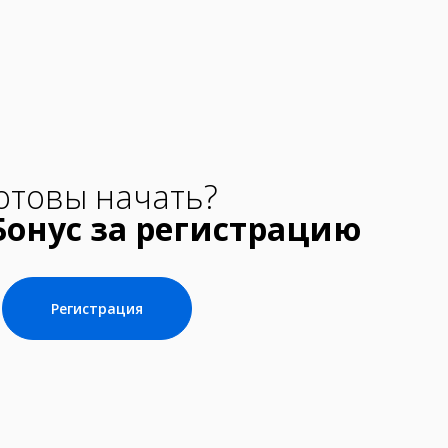
отовы начать?
Бонус за регистрацию
Регистрация