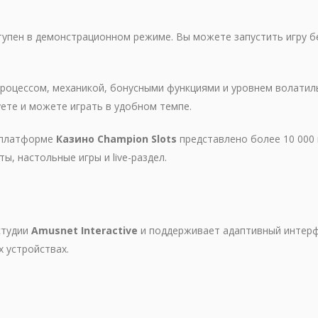
упен в демонстрационном режиме. Вы можете запустить игру б
роцессом, механикой, бонусными функциями и уровнем волатиль
уете и можете играть в удобном темпе.
 платформе
Казино Сhampion Slots
представлено более 10 000
ы, настольные игры и live-раздел.
студии
Amusnet Interactive
и поддерживает адаптивный интерф
х устройствах.