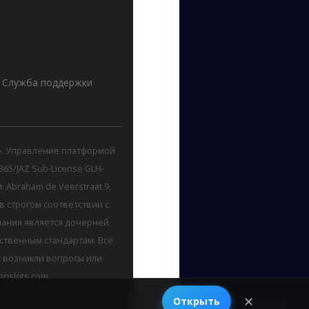
Служба поддержки
о. Управление платформой
65/JAZ Sub-License GLH-
Abraham de Veerstraat 9,
в строгом соответствии с
мпания является дочерней
ественным стандартам. Все
с возникли вопросы или
nslots.com
.
✕
Открыть