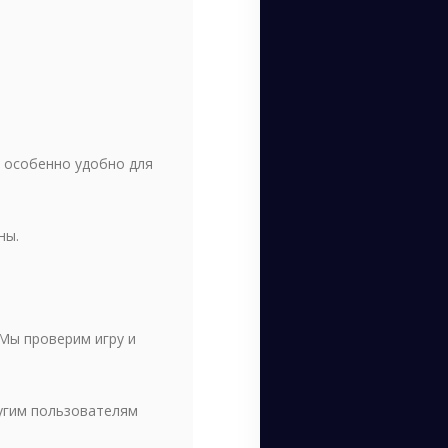
о особенно удобно для
ны.
 Мы проверим игру и
угим пользователям