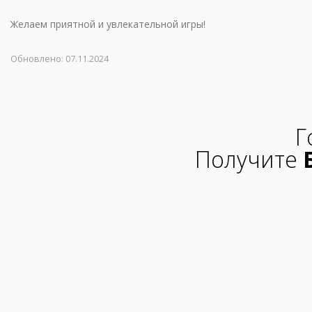
Желаем приятной и увлекательной игры!
Обновлено:
07.11.2024
Г
Получите