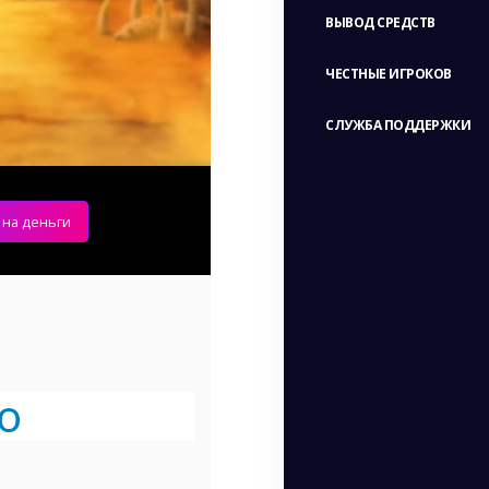
ВЫВОД СРЕДСТВ
ЧЕСТНЫЕ ИГРОКОВ
СЛУЖБА ПОДДЕРЖКИ
 на деньги
о