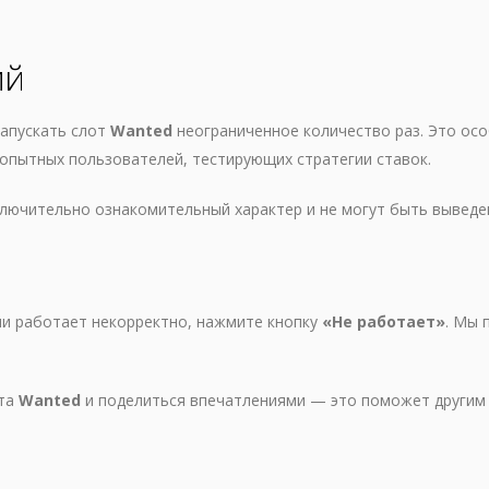
ий
апускать слот
Wanted
неограниченное количество раз. Это ос
 опытных пользователей, тестирующих стратегии ставок.
ключительно ознакомительный характер и не могут быть выведе
ли работает некорректно, нажмите кнопку
«Не работает»
. Мы 
ота
Wanted
и поделиться впечатлениями — это поможет другим