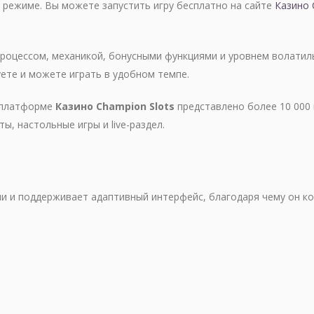
 режиме. Вы можете запустить игру бесплатно на сайте
Казино 
роцессом, механикой, бонусными функциями и уровнем волатиль
уете и можете играть в удобном темпе.
 платформе
Казино Сhampion Slots
представлено более 10 000
ы, настольные игры и live-раздел.
ии
и поддерживает адаптивный интерфейс, благодаря чему он ко