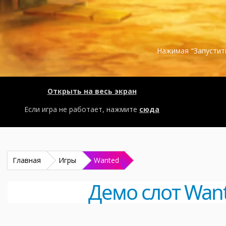
Нажимая "Запустить
Открыть на весь экран
Если игра не работает, нажмите
сюда
Главная
Игры
Wanted
Демо слот Want