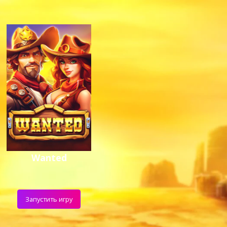
Wanted
Запустить игру