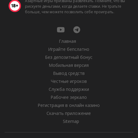
Азартные игры призваны развлекать. Помните, что вы
рискуете деньгами, когда делаете ставки. Не тратьте
больше, чем можете позволить себе проиграть.
Главная
Играйте бепслатно
Без депозитный бонус
Мобильная версия
Вывод средств
Честные игроков
Служба поддержки
Рабочее зеркало
Регистрация в онлайн казино
Скачать приложение
Sitemap