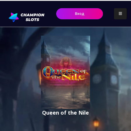
Вход
Queen of the Nile