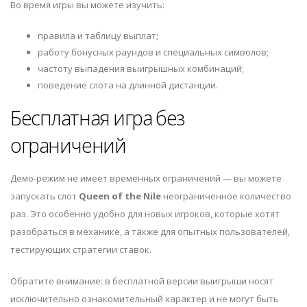
Во время игры вы можете изучить:
правила и таблицу выплат;
работу бонусных раундов и специальных символов;
частоту выпадения выигрышных комбинаций;
поведение слота на длинной дистанции.
Бесплатная игра без
ограничений
Демо-режим не имеет временных ограничений — вы можете
запускать слот
Queen of the Nile
неограниченное количество
раз. Это особенно удобно для новых игроков, которые хотят
разобраться в механике, а также для опытных пользователей,
тестирующих стратегии ставок.
Обратите внимание: в бесплатной версии выигрыши носят
исключительно ознакомительный характер и не могут быть