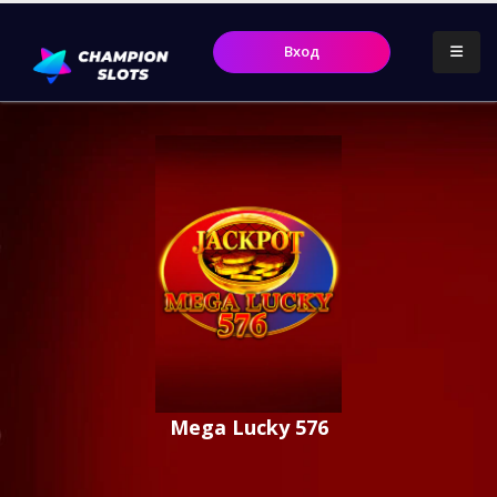
Вход
Mega Lucky 576