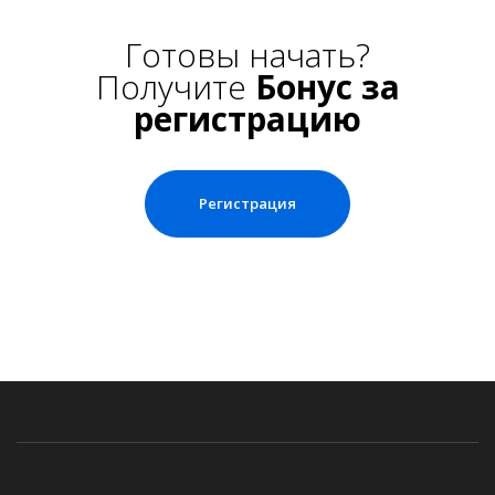
Готовы начать?
Получите
Бонус за
регистрацию
Регистрация