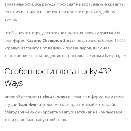
волатильности. Все раунды проходят на виртуальные кредиты,
поэтому вы ничем не рискуете и можете играть в удобном
темпе.
Чтобы начать игру, достаточно нажать кнопку
«Играть»
. На
платформе
Казино Сhampion Slots
представлено более 10 000
игровых автоматов от ведущих провайдеров, включая
классические слоты, видеослоты, настольные игры и live-раздел.
Особенности слота Lucky 432
Ways
Игровой автомат
Lucky 432 Ways
выполнен в фирменном стиле
студии
1spin4win
и поддерживает адаптивный интерфейс,
благодаря чему он корректно запускается как на компьютере,
так и на мобильных устройствах.