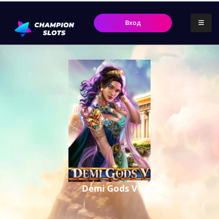
Вход
Demi Gods V