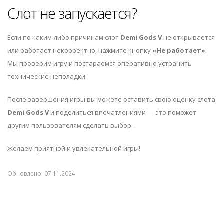
Слот не запускается?
Если по каким-либо причинам слот
Demi Gods V
не открывается
или работает некорректно, нажмите кнопку
«Не работает»
.
Мы проверим игру и постараемся оперативно устранить
технические неполадки.
После завершения игры вы можете оставить свою оценку слота
Demi Gods V
и поделиться впечатлениями — это поможет
другим пользователям сделать выбор.
Желаем приятной и увлекательной игры!
Обновлено:
07.11.2024