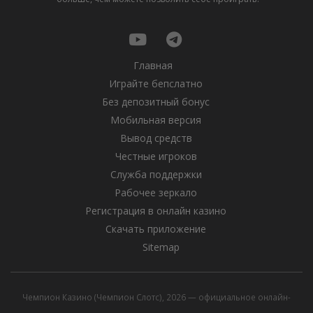
Главная
Играйте бепслатно
Без депозитный бонус
Мобильная версия
Вывод средств
Честные игроков
Служба поддержки
Рабочее зеркало
Регистрация в онлайн казино
Скачать приложение
Sitemap
Чемпион Казино (Чемпион Слотс), 2026 — официальное онлайн-