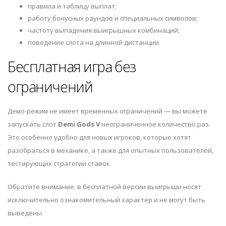
правила и таблицу выплат;
работу бонусных раундов и специальных символов;
частоту выпадения выигрышных комбинаций;
поведение слота на длинной дистанции.
Бесплатная игра без
ограничений
Демо-режим не имеет временных ограничений — вы можете
запускать слот
Demi Gods V
неограниченное количество раз.
Это особенно удобно для новых игроков, которые хотят
разобраться в механике, а также для опытных пользователей,
тестирующих стратегии ставок.
Обратите внимание: в бесплатной версии выигрыши носят
исключительно ознакомительный характер и не могут быть
выведены.