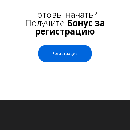
Готовы начать?
Получите
Бонус за
регистрацию
Регистрация