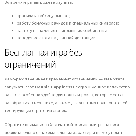
Во время игры вы можете изучить:
правила и таблицу выплат;
работу бонусных раундов и специальных символов;
частоту выпадения выигрышных комбинаций;
поведение слота на длинной дистанции.
Бесплатная игра без
ограничений
Демо-режим не имеет временных ограничений — вы можете
запускать слот
Double Happiness
неограниченное количество
раз. Это особенно удобно для новых игроков, которые хотят
разобраться в механике, а также для опытных пользователей,
тестирующих стратегии ставок.
Обратите внимание: в бесплатной версии выигрыши носят
исключительно ознакомительный характер и не могут быть