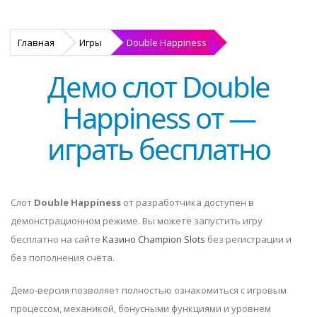
Главная
Игры
Double Happiness
Демо слот Double
Happiness от —
играть бесплатно
Слот
Double Happiness
от разработчика
доступен в
демонстрационном режиме. Вы можете запустить игру
бесплатно на сайте
Казино Сhampion Slots
без регистрации и
без пополнения счёта.
Демо-версия позволяет полностью ознакомиться с игровым
процессом, механикой, бонусными функциями и уровнем