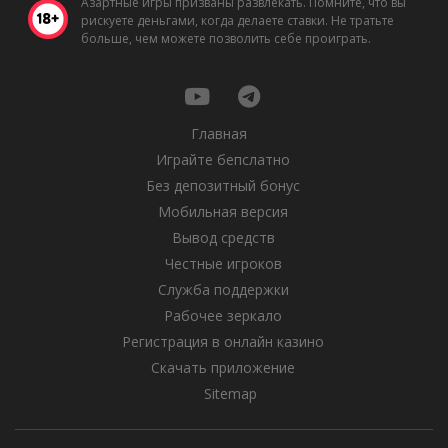
Азартные игры призваны развлекать. Помните, что вы
рискуете деньгами, когда делаете ставки. Не тратьте
больше, чем можете позволить себе проиграть.
Главная
Играйте бепслатно
Без депозитный бонус
Мобильная версия
Вывод средств
Честные игроков
Служба поддержки
Рабочее зеркало
Регистрация в онлайн казино
Скачать приложение
Sitemap