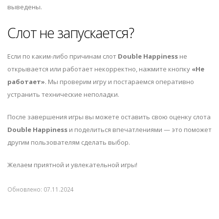
выведены.
Слот не запускается?
Если по каким-либо причинам слот
Double Happiness
не
открывается или работает некорректно, нажмите кнопку
«Не
работает»
. Мы проверим игру и постараемся оперативно
устранить технические неполадки.
После завершения игры вы можете оставить свою оценку слота
Double Happiness
и поделиться впечатлениями — это поможет
другим пользователям сделать выбор.
Желаем приятной и увлекательной игры!
Обновлено:
07.11.2024