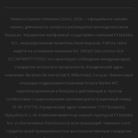
Чемпион Казино (Чемпион Слотс), 2026 — официальное онлайн-
казино, деятельность которого регулируется законодательством
Кюрасао. Управление платформой осуществляет компания F3 Markets
N.V., лицензированная правительством Кюрасао. Работа сайта
ведётся на основании лицензии No. 365/JAZ Sub-License GLH-
OCCHKTW077172020, что гарантирует соблюдение международных
стандартов честности и прозрачности. Юридический адрес
компании: Abraham de Veerstraat 9, Willemstad, Curaçao. Финансовые
операции поддерживает компания Finance Market KFT,
зарегистрированная в Венгрии и действующая в строгом
соответствии с национальными законами (регистрационный номер:
01-09-375776). Юридический адрес компании: 1157 Budapest,
Nyírpalota út 3. üh. Компания является дочерней структурой F3 Markets
N.V. и обеспечивает безопасность всех транзакций. Чемпион Слотс
гордится своей приверженностью высококачественным стандартам.