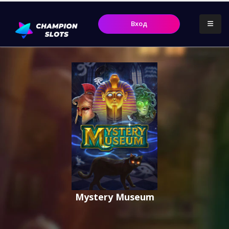
Вход
Mystery Museum