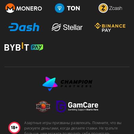
Азартные игры призваны развлекать. Помните, что вы
рискуете деньгами, когда делаете ставки. Не тратьте
больше, чем можете позволить себе проиграть.