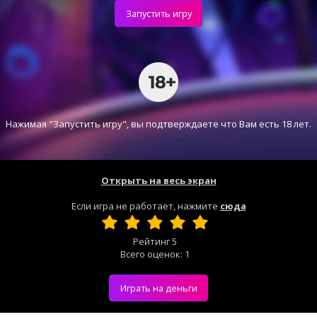
Запустить игру
Нажимая "Запустить игру", вы подтверждаете что Вам есть 18 лет.
Открыть на весь экран
Если игра не работает, нажмите
сюда
Рейтинг
5
Всего оценок:
1
Играть на деньги