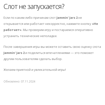
Слот не запускается?
Если по каким-либо причинам слот
Jammin' Jars 2
не
открывается или работает некорректно, нажмите кнопку
«Не
работает»
. Мы проверим игру и постараемся оперативно
устранить технические неполадки.
После завершения игры вы можете оставить свою оценку слота
Jammin' Jars 2
и поделиться впечатлениями — это поможет
другим пользователям сделать выбор.
Желаем приятной и увлекательной игры!
Обновлено:
07.11.2024