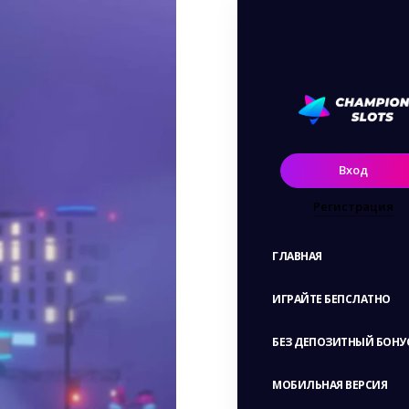
Вход
Регистрация
ГЛАВНАЯ
ИГРАЙТЕ БЕПСЛАТНО
БЕЗ ДЕПОЗИТНЫЙ БОНУ
МОБИЛЬНАЯ ВЕРСИЯ