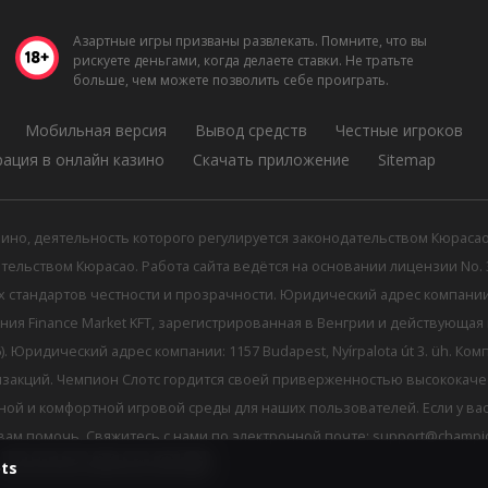
Азартные игры призваны развлекать. Помните, что вы
рискуете деньгами, когда делаете ставки. Не тратьте
больше, чем можете позволить себе проиграть.
Мобильная версия
Вывод средств
Честные игроков
рация в онлайн казино
Скачать приложение
Sitemap
зино, деятельность которого регулируется законодательством Кюраса
тельством Кюрасао. Работа сайта ведётся на основании лицензии No. 3
тандартов честности и прозрачности. Юридический адрес компании: 
ия Finance Market KFT, зарегистрированная в Венгрии и действующая 
 Юридический адрес компании: 1157 Budapest, Nyírpalota út 3. üh. Ко
ранзакций. Чемпион Слотс гордится своей приверженностью высококач
ой и комфортной игровой среды для наших пользователей. Если у ва
вам помочь. Свяжитесь с нами по электронной почте:
support@champio
ts