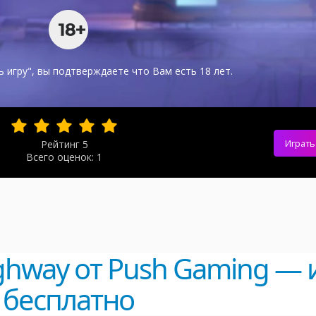
 игру", вы подтверждаете что Вам есть 18 лет.
Играть
Рейтинг
5
Всего оценок:
1
ighway от Push Gaming — 
бесплатно