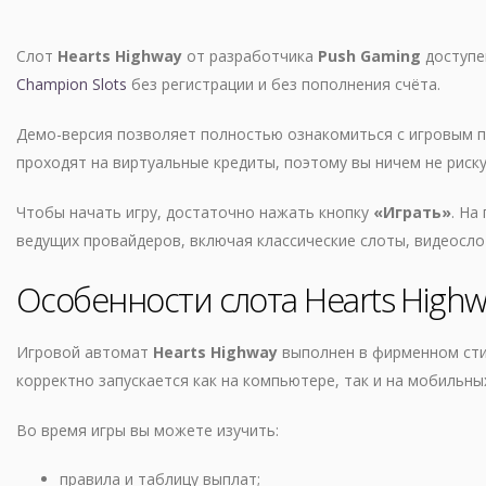
Слот
Hearts Highway
от разработчика
Push Gaming
доступе
Сhampion Slots
без регистрации и без пополнения счёта.
Демо-версия позволяет полностью ознакомиться с игровым п
проходят на виртуальные кредиты, поэтому вы ничем не риск
Чтобы начать игру, достаточно нажать кнопку
«Играть»
. На
ведущих провайдеров, включая классические слоты, видеослот
Особенности слота Hearts Highw
Игровой автомат
Hearts Highway
выполнен в фирменном сти
корректно запускается как на компьютере, так и на мобильны
Во время игры вы можете изучить:
правила и таблицу выплат;