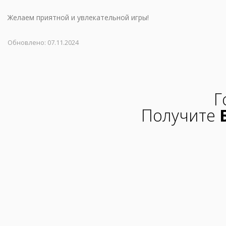
Желаем приятной и увлекательной игры!
Обновлено:
07.11.2024
Г
Получите