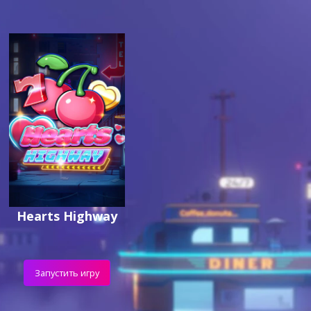
Hearts Highway
Запустить игру