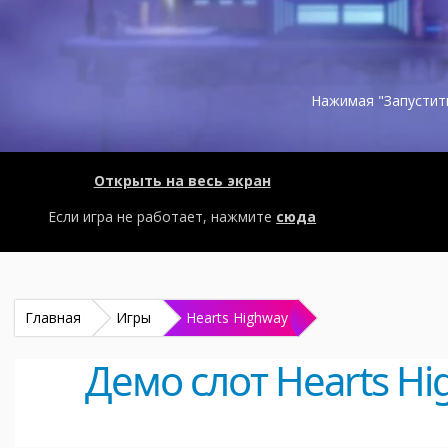
Нажимая "Запустить
Открыть на весь экран
Если игра не работает, нажмите
сюда
Главная
Игры
Hearts Highway
Демо слот Hearts H