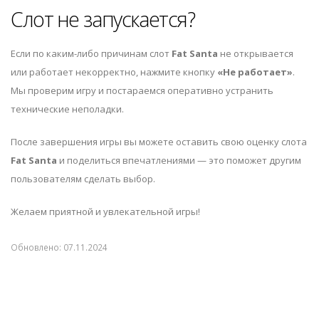
Слот не запускается?
Если по каким-либо причинам слот
Fat Santa
не открывается
или работает некорректно, нажмите кнопку
«Не работает»
.
Мы проверим игру и постараемся оперативно устранить
технические неполадки.
После завершения игры вы можете оставить свою оценку слота
Fat Santa
и поделиться впечатлениями — это поможет другим
пользователям сделать выбор.
Желаем приятной и увлекательной игры!
Обновлено:
07.11.2024