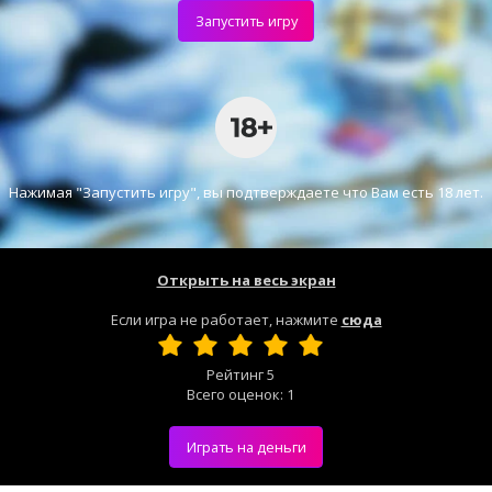
Запустить игру
Нажимая "Запустить игру", вы подтверждаете что Вам есть 18 лет.
Открыть на весь экран
Если игра не работает, нажмите
сюда
Рейтинг
5
Всего оценок:
1
Играть на деньги