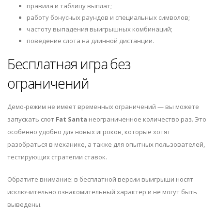
правила и таблицу выплат;
работу бонусных раундов и специальных символов;
частоту выпадения выигрышных комбинаций;
поведение слота на длинной дистанции.
Бесплатная игра без
ограничений
Демо-режим не имеет временных ограничений — вы можете
запускать слот
Fat Santa
неограниченное количество раз. Это
особенно удобно для новых игроков, которые хотят
разобраться в механике, а также для опытных пользователей,
тестирующих стратегии ставок.
Обратите внимание: в бесплатной версии выигрыши носят
исключительно ознакомительный характер и не могут быть
выведены.