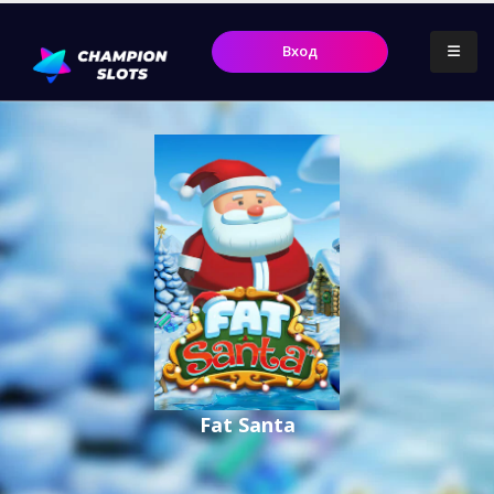
Вход
Fat Santa