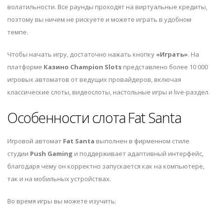
волатильности. Все раунды проходят на виртуальные кредиты,
поэтому вы ничем не рискуете и можете играть в удобном
темпе.
Чтобы начать игру, достаточно нажать кнопку
«Играть»
. На
платформе
Казино Сhampion Slots
представлено более 10 000
игровых автоматов от ведущих провайдеров, включая
классические слоты, видеослоты, настольные игры и live-раздел.
Особенности слота Fat Santa
Игровой автомат
Fat Santa
выполнен в фирменном стиле
студии
Push Gaming
и поддерживает адаптивный интерфейс,
благодаря чему он корректно запускается как на компьютере,
так и на мобильных устройствах.
Во время игры вы можете изучить: