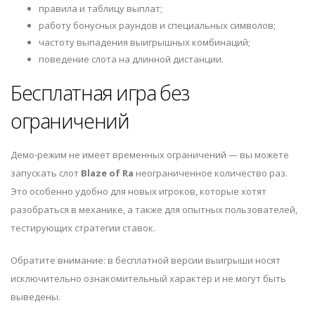
правила и таблицу выплат;
работу бонусных раундов и специальных символов;
частоту выпадения выигрышных комбинаций;
поведение слота на длинной дистанции.
Бесплатная игра без
ограничений
Демо-режим не имеет временных ограничений — вы можете
запускать слот
Blaze of Ra
неограниченное количество раз.
Это особенно удобно для новых игроков, которые хотят
разобраться в механике, а также для опытных пользователей,
тестирующих стратегии ставок.
Обратите внимание: в бесплатной версии выигрыши носят
исключительно ознакомительный характер и не могут быть
выведены.