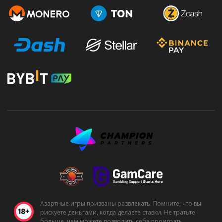
Азартные игры призваны развлекать. Помните, что вы
рискуете деньгами, когда делаете ставки. Не тратьте
больше, чем можете позволить себе проиграть.