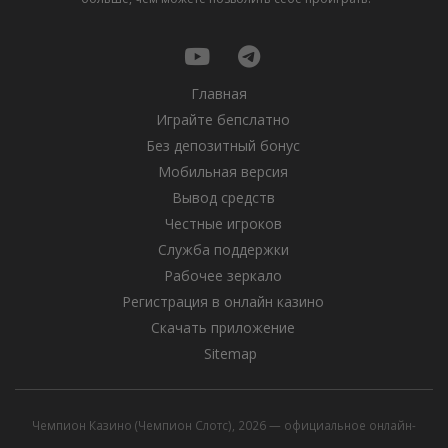
Главная
Играйте бепслатно
Без депозитный бонус
Мобильная версия
Вывод средств
Честные игроков
Служба поддержки
Рабочее зеркало
Регистрация в онлайн казино
Скачать приложение
Sitemap
Чемпион Казино (Чемпион Слотс), 2026 — официальное онлайн-