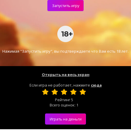
Запустить игру
Нажимая "Запустить игру", вы подтверждаете что Вам есть 18 лет.
Открыть на весь экран
Если игра не работает, нажмите
сюда
Рейтинг
5
Всего оценок:
1
Играть на деньги