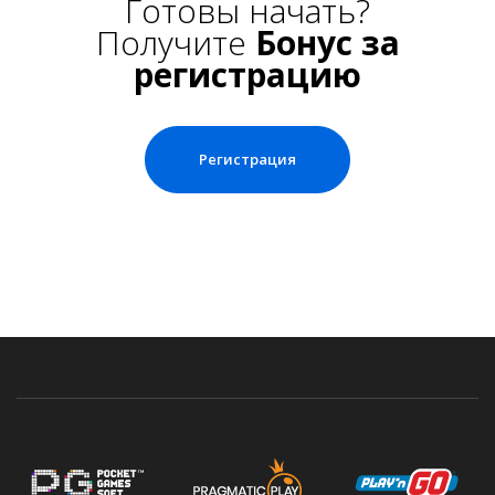
Готовы начать?
Получите
Бонус за
регистрацию
Регистрация