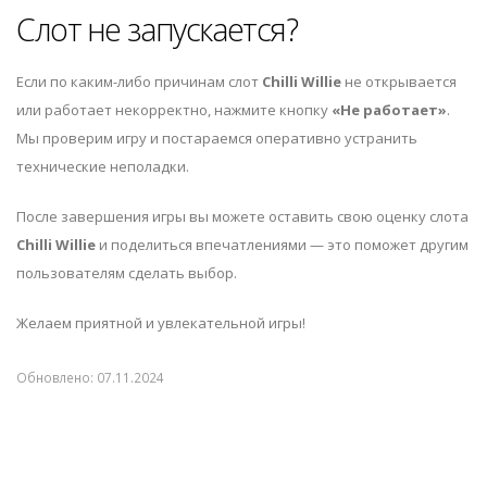
Слот не запускается?
Если по каким-либо причинам слот
Chilli Willie
не открывается
или работает некорректно, нажмите кнопку
«Не работает»
.
Мы проверим игру и постараемся оперативно устранить
технические неполадки.
После завершения игры вы можете оставить свою оценку слота
Chilli Willie
и поделиться впечатлениями — это поможет другим
пользователям сделать выбор.
Желаем приятной и увлекательной игры!
Обновлено:
07.11.2024