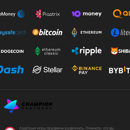
Азартные игры призваны развлекать. Помните, что вы