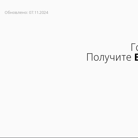
Обновлено:
07.11.2024
Г
Получите