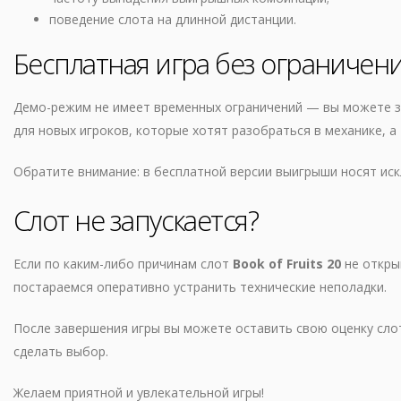
поведение слота на длинной дистанции.
Бесплатная игра без ограничен
Демо-режим не имеет временных ограничений — вы можете з
для новых игроков, которые хотят разобраться в механике, а
Обратите внимание: в бесплатной версии выигрыши носят ис
Слот не запускается?
Если по каким-либо причинам слот
Book of Fruits 20
не откры
постараемся оперативно устранить технические неполадки.
После завершения игры вы можете оставить свою оценку сл
сделать выбор.
Желаем приятной и увлекательной игры!