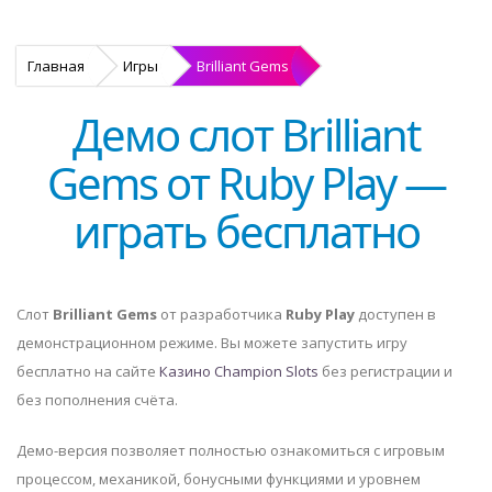
Главная
Игры
Brilliant Gems
Демо слот Brilliant
Gems от Ruby Play —
играть бесплатно
Слот
Brilliant Gems
от разработчика
Ruby Play
доступен в
демонстрационном режиме. Вы можете запустить игру
бесплатно на сайте
Казино Сhampion Slots
без регистрации и
без пополнения счёта.
Демо-версия позволяет полностью ознакомиться с игровым
процессом, механикой, бонусными функциями и уровнем