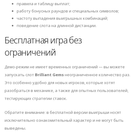
правила и таблицу выплат;
работу бонусных раундов и специальных символов;
частоту выпадения выигрышных комбинаций;
поведение слота на длинной дистанции.
Бесплатная игра без
ограничений
Демо-режим не имеет временных ограничений — вы можете
запускать слот
Brilliant Gems
неограниченное количество раз.
Это особенно удобно для новых игроков, которые хотят
разобраться в механике, а также для опытных пользователей,
тестирующих стратегии ставок.
Обратите внимание: в бесплатной версии выигрыши носят
исключительно ознакомительный характер и не могут быть
выведены.