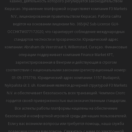
казино, деятельность которого регулируется законодательством
Кюрасао. Управление платформой осуществляет компания F3 Markets
N.V., лицензированная правительством Кюрасао. Работа сайта
ведётся на основании лицензии No. 365/JAZ Sub-License GLH-
OCCHKTW077172020, что гарантирует соблюдение международных
стандартов честности и прозрачности. Юридический адрес
компании: Abraham de Veerstraat 9, Willemstad, Curaçao. Финансовые
операции поддерживает компания Finance Market KFT,
зарегистрированная в Венгрии и действующая в строгом
соответствии с национальными законами (регистрационный номер:
01-09-375776). Юридический адрес компании: 1157 Budapest,
Nyírpalota út 3. üh. Компания является дочерней структурой F3 Markets
N.V. и обеспечивает безопасность всех транзакций. Чемпион Слотс
гордится своей приверженностью высококачественным стандартам.
Все аспекты работы платформы нацелены на обеспечение
безопасной и комфортной игровой среды для наших пользователей.
Если у вас возникли вопросы или требуется помощь, наша служба
поддержки готова вам помочь. Свяжитесь с нами по электронной