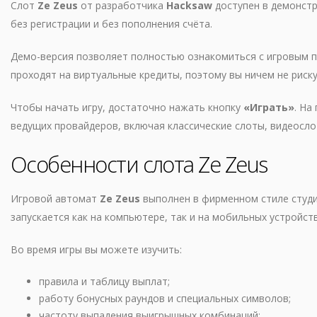
Слот
Ze Zeus
от разработчика
Hacksaw
доступен в демонстр
без регистрации и без пополнения счёта.
Демо-версия позволяет полностью ознакомиться с игровым п
проходят на виртуальные кредиты, поэтому вы ничем не риск
Чтобы начать игру, достаточно нажать кнопку
«Играть»
. На
ведущих провайдеров, включая классические слоты, видеослот
Особенности слота Ze Zeus
Игровой автомат
Ze Zeus
выполнен в фирменном стиле студ
запускается как на компьютере, так и на мобильных устройств
Во время игры вы можете изучить:
правила и таблицу выплат;
работу бонусных раундов и специальных символов;
частоту выпадения выигрышных комбинаций;