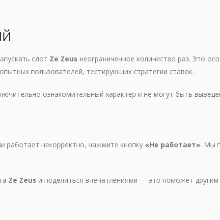
ий
апускать слот
Ze Zeus
неограниченное количество раз. Это ос
 опытных пользователей, тестирующих стратегии ставок.
ключительно ознакомительный характер и не могут быть выведе
ли работает некорректно, нажмите кнопку
«Не работает»
. Мы 
ота
Ze Zeus
и поделиться впечатлениями — это поможет другим