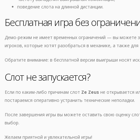
поведение слота на длинной дистанции.
Бесплатная игра без ограничен
Демо-режим не имеет временных ограничений — вы можете з
игроков, которые хотят разобраться в механике, а также для
Обратите внимание: в бесплатной версии выигрыши носят ис
Слот не запускается?
Если по каким-либо причинам слот
Ze Zeus
не открывается и
постараемся оперативно устранить технические неполадки.
После завершения игры вы можете оставить свою оценку сл
выбор.
Желаем приятной и увлекательной игры!