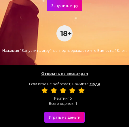
Запустить игру
Нажимая "Запустить игру", вы подтверждаете что Вам есть 18 лет.
Открыть на весь экран
Если игра не работает, нажмите
сюда
Рейтинг
5
Всего оценок:
1
Играть на деньги