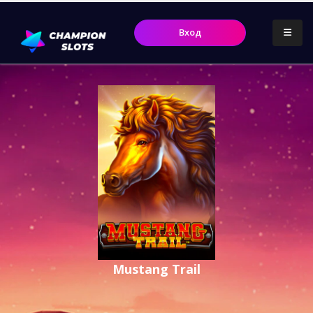
Вход
Mustang Trail