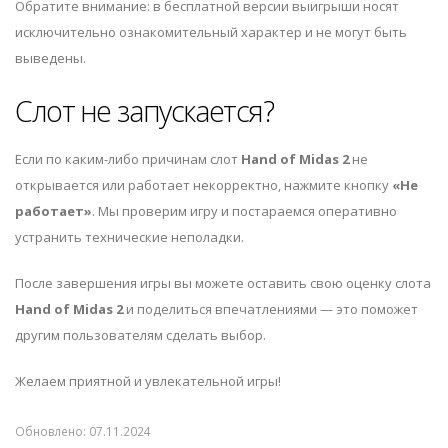
Обратите внимание: в бесплатной версии выигрыши носят
исключительно ознакомительный характер и не могут быть
выведены.
Слот не запускается?
Если по каким-либо причинам слот
Hand of Midas 2
не
открывается или работает некорректно, нажмите кнопку
«Не
работает»
. Мы проверим игру и постараемся оперативно
устранить технические неполадки.
После завершения игры вы можете оставить свою оценку слота
Hand of Midas 2
и поделиться впечатлениями — это поможет
другим пользователям сделать выбор.
Желаем приятной и увлекательной игры!
Обновлено:
07.11.2024