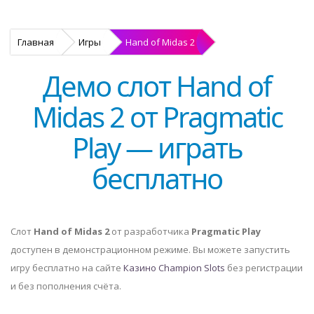
Главная
Игры
Hand of Midas 2
Демо слот Hand of
Midas 2 от Pragmatic
Play — играть
бесплатно
Слот
Hand of Midas 2
от разработчика
Pragmatic Play
доступен в демонстрационном режиме. Вы можете запустить
игру бесплатно на сайте
Казино Сhampion Slots
без регистрации
и без пополнения счёта.