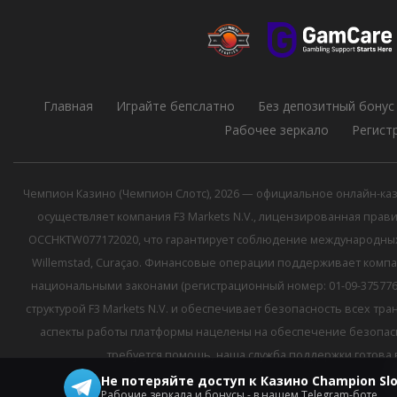
Главная
Играйте бепслатно
Без депозитный бонус
Рабочее зеркало
Регист
Чемпион Казино (Чемпион Слотс), 2026 — официальное онлайн-ка
осуществляет компания F3 Markets N.V., лицензированная прави
OCCHKTW077172020, что гарантирует соблюдение международных с
Willemstad, Curaçao. Финансовые операции поддерживает компан
национальными законами (регистрационный номер: 01-09-375776).
структурой F3 Markets N.V. и обеспечивает безопасность всех т
аспекты работы платформы нацелены на обеспечение безопасн
требуется помощь, наша служба поддержки готова 
Не потеряйте доступ к Казино Сhampion Slo
Рабочие зеркала и бонусы - в нашем Telegram-боте