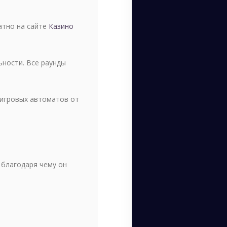
атно на сайте
Казино
ности. Все раунды
 игровых автоматов от
 благодаря чему он