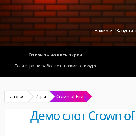
Нажимая "Запустить
Открыть на весь экран
Если игра не работает, нажмите
сюда
Главная
Игры
Crown of Fire
Демо слот Crown of 