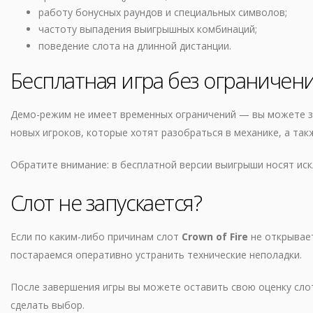
работу бонусных раундов и специальных символов;
частоту выпадения выигрышных комбинаций;
поведение слота на длинной дистанции.
Бесплатная игра без ограничен
Демо-режим не имеет временных ограничений — вы можете з
новых игроков, которые хотят разобраться в механике, а та
Обратите внимание: в бесплатной версии выигрыши носят ис
Слот не запускается?
Если по каким-либо причинам слот
Crown of Fire
не открывает
постараемся оперативно устранить технические неполадки.
После завершения игры вы можете оставить свою оценку сл
сделать выбор.