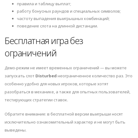
правила и таблицу выплат;
работу бонусных раундов и специальных символов;
частоту выпадения выигрышных комбинаций;
поведение слота на длинной дистанции.
Бесплатная игра без
ограничений
Демо-режим не имеет временных ограничений — вы можете
запускать слот
Disturbed
неограниченное количество раз. Это
особенно удобно для новых игроков, которые хотят
разобраться в механике, а также для опытных пользователей,
тестирующих стратегии ставок.
Обратите внимание: в бесплатной версии выигрыши носят
исключительно ознакомительный характер и не могут быть
выведены.