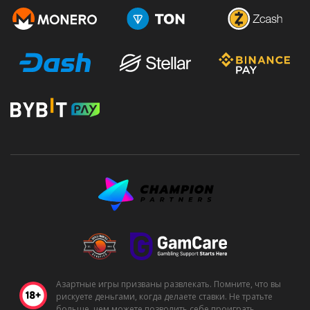
Азартные игры призваны развлекать. Помните, что вы
рискуете деньгами, когда делаете ставки. Не тратьте
больше, чем можете позволить себе проиграть.