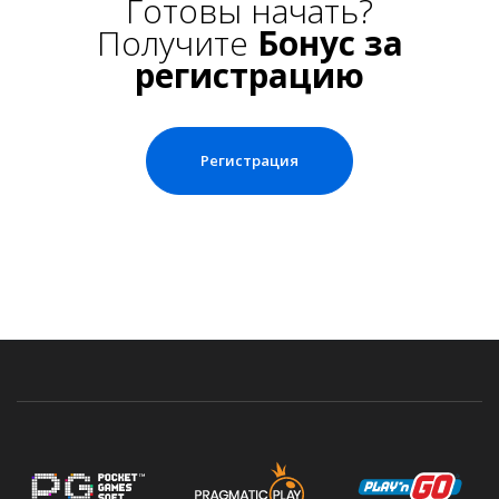
Готовы начать?
Получите
Бонус за
регистрацию
Регистрация