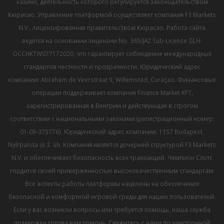
казино, деятельность которого регулируется законодательством
Кюрасао. Управление платформой осуществляет компания F3 Markets
N.V., лицензированная правительством Кюрасао. Работа сайта
ведётся на основании лицензии No. 365/JAZ Sub-License GLH-
OCCHKTW077172020, что гарантирует соблюдение международных
стандартов честности и прозрачности. Юридический адрес
компании: Abraham de Veerstraat 9, Willemstad, Curaçao. Финансовые
операции поддерживает компания Finance Market KFT,
зарегистрированная в Венгрии и действующая в строгом
соответствии с национальными законами (регистрационный номер:
01-09-375776). Юридический адрес компании: 1157 Budapest,
Nyírpalota út 3. üh. Компания является дочерней структурой F3 Markets
N.V. и обеспечивает безопасность всех транзакций. Чемпион Слотс
гордится своей приверженностью высококачественным стандартам.
Все аспекты работы платформы нацелены на обеспечение
безопасной и комфортной игровой среды для наших пользователей.
Если у вас возникли вопросы или требуется помощь, наша служба
поддержки готова вам помочь. Свяжитесь с нами по электронной