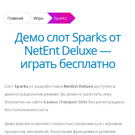
Главная
Игры
Sparks
Демо слот Sparks от
NetEnt Deluxe —
играть бесплатно
Слот
Sparks
от разработчика
NetEnt Deluxe
доступен в
демонстрационном режиме. Вы можете запустить игру
бесплатно на сайте
Казино Сhampion Slots
без регистрации и
без пополнения счёта.
Демо-версия позволяет полностью ознакомиться с игровым
процессом, механикой, бонусными функциями и уровнем