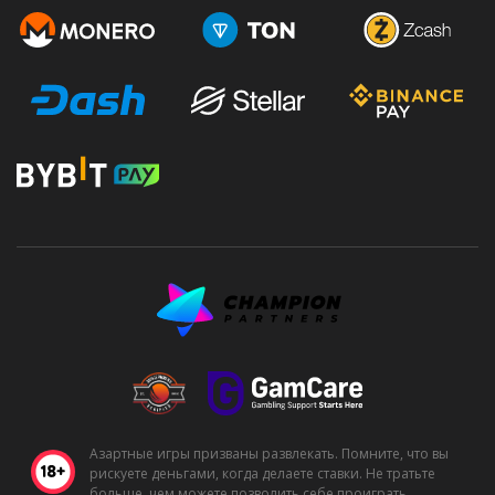
Азартные игры призваны развлекать. Помните, что вы
рискуете деньгами, когда делаете ставки. Не тратьте
больше, чем можете позволить себе проиграть.