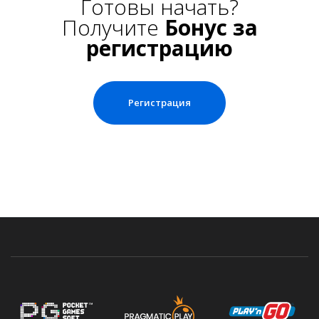
Готовы начать?
Получите
Бонус за
регистрацию
Регистрация