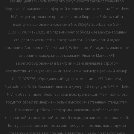
казино, деятельность которого регулируется законодательством
Кюрасао. Управление платформой осуществляет компания F3 Markets
N.V., лицензированная правительством Кюрасао. Работа сайта
ведётся на основании лицензии No. 365/JAZ Sub-License GLH-
OCCHKTW077172020, что гарантирует соблюдение международных
стандартов честности и прозрачности. Юридический адрес
компании: Abraham de Veerstraat 9, Willemstad, Curaçao. Финансовые
операции поддерживает компания Finance Market KFT,
зарегистрированная в Венгрии и действующая в строгом
соответствии с национальными законами (регистрационный номер:
01-09-375776). Юридический адрес компании: 1157 Budapest,
Nyírpalota út 3. üh. Компания является дочерней структурой F3 Markets
N.V. и обеспечивает безопасность всех транзакций. Чемпион Слотс
гордится своей приверженностью высококачественным стандартам.
Все аспекты работы платформы нацелены на обеспечение
безопасной и комфортной игровой среды для наших пользователей.
Если у вас возникли вопросы или требуется помощь, наша служба
поддержки готова вам помочь. Свяжитесь с нами по электронной