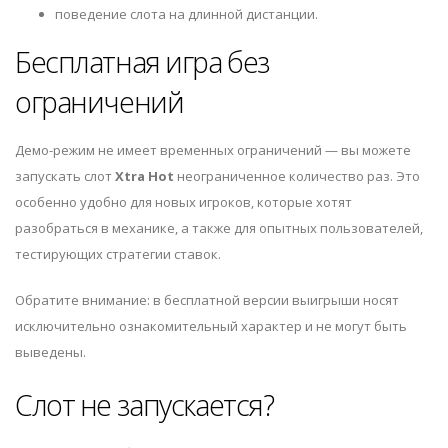
поведение слота на длинной дистанции.
Бесплатная игра без
ограничений
Демо-режим не имеет временных ограничений — вы можете
запускать слот
Xtra Hot
неограниченное количество раз. Это
особенно удобно для новых игроков, которые хотят
разобраться в механике, а также для опытных пользователей,
тестирующих стратегии ставок.
Обратите внимание: в бесплатной версии выигрыши носят
исключительно ознакомительный характер и не могут быть
выведены.
Слот не запускается?