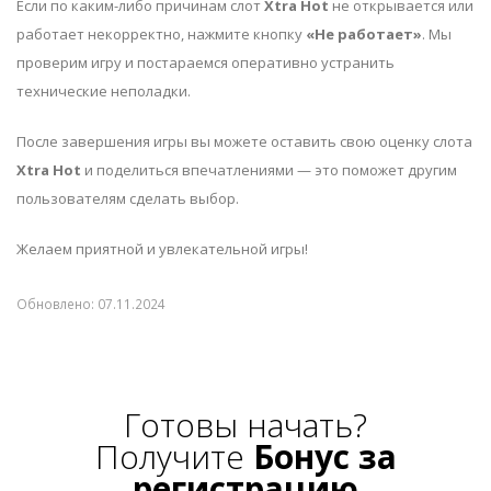
Если по каким-либо причинам слот
Xtra Hot
не открывается или
работает некорректно, нажмите кнопку
«Не работает»
. Мы
проверим игру и постараемся оперативно устранить
технические неполадки.
После завершения игры вы можете оставить свою оценку слота
Xtra Hot
и поделиться впечатлениями — это поможет другим
пользователям сделать выбор.
Желаем приятной и увлекательной игры!
Обновлено:
07.11.2024
Готовы начать?
Получите
Бонус за
регистрацию