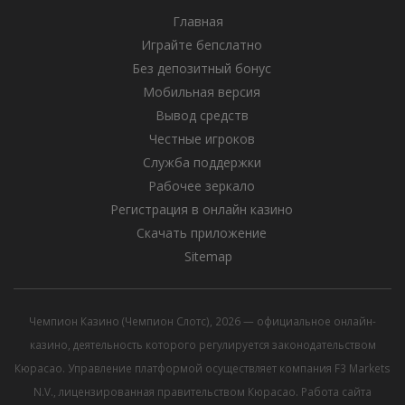
Главная
Играйте бепслатно
Без депозитный бонус
Мобильная версия
Вывод средств
Честные игроков
Служба поддержки
Рабочее зеркало
Регистрация в онлайн казино
Скачать приложение
Sitemap
Чемпион Казино (Чемпион Слотс), 2026 — официальное онлайн-
казино, деятельность которого регулируется законодательством
Кюрасао. Управление платформой осуществляет компания F3 Markets
N.V., лицензированная правительством Кюрасао. Работа сайта