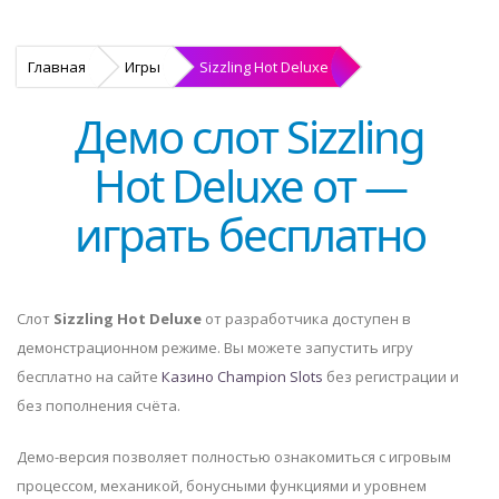
Главная
Игры
Sizzling Hot Deluxe
Демо слот Sizzling
Hot Deluxe от —
играть бесплатно
Слот
Sizzling Hot Deluxe
от разработчика
доступен в
демонстрационном режиме. Вы можете запустить игру
бесплатно на сайте
Казино Сhampion Slots
без регистрации и
без пополнения счёта.
Демо-версия позволяет полностью ознакомиться с игровым
процессом, механикой, бонусными функциями и уровнем