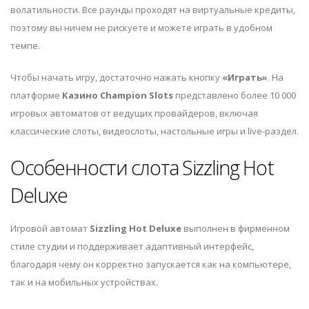
волатильности. Все раунды проходят на виртуальные кредиты,
поэтому вы ничем не рискуете и можете играть в удобном
темпе.
Чтобы начать игру, достаточно нажать кнопку
«Играть»
. На
платформе
Казино Сhampion Slots
представлено более 10 000
игровых автоматов от ведущих провайдеров, включая
классические слоты, видеослоты, настольные игры и live-раздел.
Особенности слота Sizzling Hot
Deluxe
Игровой автомат
Sizzling Hot Deluxe
выполнен в фирменном
стиле студии
и поддерживает адаптивный интерфейс,
благодаря чему он корректно запускается как на компьютере,
так и на мобильных устройствах.