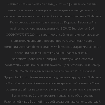
Чемпион Казино (Чемпион Слотс), 2026 — официальное онлайн-
казино, деятельность которого регулируется законодательством
Кюрасао. Управление платформой осуществляет компания F3 Markets
N.V., лицензированная правительством Кюрасао. Работа сайта
ведётся на основании лицензии No. 365/JAZ Sub-License GLH-
OCCHKTW077172020, что гарантирует соблюдение международных
стандартов честности и прозрачности. Юридический адрес
компании: Abraham de Veerstraat 9, Willemstad, Curaçao. Финансовые
операции поддерживает компания Finance Market KFT,
зарегистрированная в Венгрии и действующая в строгом
соответствии с национальными законами (регистрационный номер:
01-09-375776). Юридический адрес компании: 1157 Budapest,
Nyírpalota út 3. üh. Компания является дочерней структурой F3 Markets
N.V. и обеспечивает безопасность всех транзакций. Чемпион Слотс
гордится своей приверженностью высококачественным стандартам.
Все аспекты работы платформы нацелены на обеспечение
безопасной и комфортной игровой среды для наших пользователей.