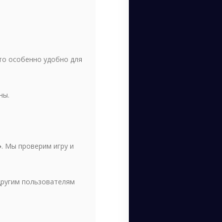
то особенно удобно для
ны.
»
. Мы проверим игру и
другим пользователям