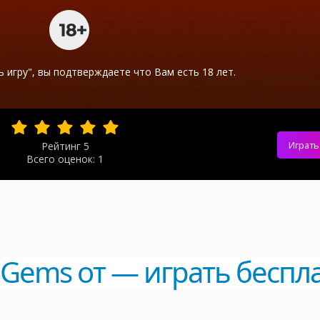
 игру", вы подтверждаете что Вам есть 18 лет.
Играть
Рейтинг
5
Всего оценок:
1
g Gems от — играть беспл