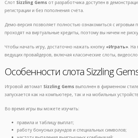
Слот
Sizzling Gems
от разработчика
доступен в демонстраци
регистрации и без пополнения счёта.
Демо-версия позволяет полностью ознакомиться с игровым п
проходят на виртуальные кредиты, поэтому вы ничем не риск
Чтобы начать игру, достаточно нажать кнопку
«Играть»
. На
ведущих провайдеров, включая классические слоты, видеослот
Особенности слота Sizzling Gem
Игровой автомат
Sizzling Gems
выполнен в фирменном стил
запускается как на компьютере, так и на мобильных устройств
Во время игры вы можете изучить:
правила и таблицу выплат;
работу бонусных раундов и специальных символов;
частоту выпадения выигрышных комбинаций;