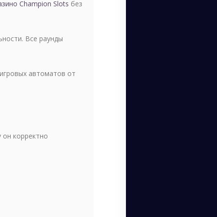
азино Сhampion Slots
без
ности. Все раунды
 игровых автоматов от
 он корректно