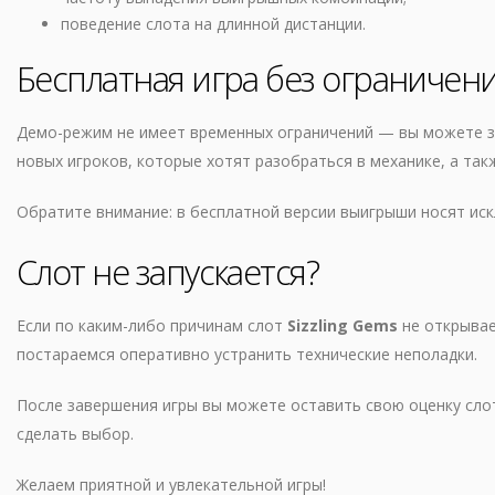
поведение слота на длинной дистанции.
Бесплатная игра без ограничен
Демо-режим не имеет временных ограничений — вы можете з
новых игроков, которые хотят разобраться в механике, а та
Обратите внимание: в бесплатной версии выигрыши носят ис
Слот не запускается?
Если по каким-либо причинам слот
Sizzling Gems
не открывае
постараемся оперативно устранить технические неполадки.
После завершения игры вы можете оставить свою оценку сл
сделать выбор.
Желаем приятной и увлекательной игры!