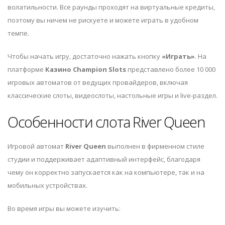
волатильности. Все раунды проходят на виртуальные кредиты,
поэтому вы ничем не рискуете и можете играть в удобном
темпе.
Чтобы начать игру, достаточно нажать кнопку
«Играть»
. На
платформе
Казино Сhampion Slots
представлено более 10 000
игровых автоматов от ведущих провайдеров, включая
классические слоты, видеослоты, настольные игры и live-раздел.
Особенности слота River Queen
Игровой автомат
River Queen
выполнен в фирменном стиле
студии
и поддерживает адаптивный интерфейс, благодаря
чему он корректно запускается как на компьютере, так и на
мобильных устройствах.
Во время игры вы можете изучить: