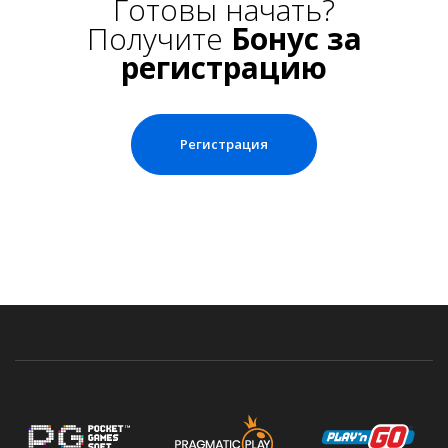
Готовы начать?
Получите
Бонус за
регистрацию
Регистрация