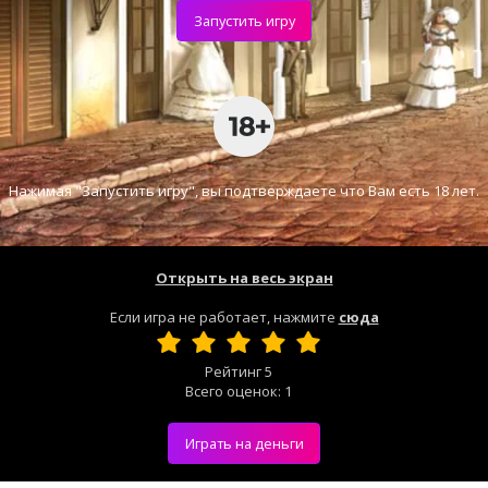
Запустить игру
Нажимая "Запустить игру", вы подтверждаете что Вам есть 18 лет.
Открыть на весь экран
Если игра не работает, нажмите
сюда
Рейтинг
5
Всего оценок:
1
Играть на деньги