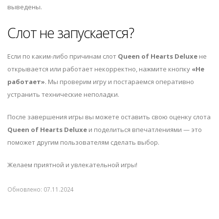
выведены.
Слот не запускается?
Если по каким-либо причинам слот
Queen of Hearts Deluxe
не
открывается или работает некорректно, нажмите кнопку
«Не
работает»
. Мы проверим игру и постараемся оперативно
устранить технические неполадки.
После завершения игры вы можете оставить свою оценку слота
Queen of Hearts Deluxe
и поделиться впечатлениями — это
поможет другим пользователям сделать выбор.
Желаем приятной и увлекательной игры!
Обновлено:
07.11.2024