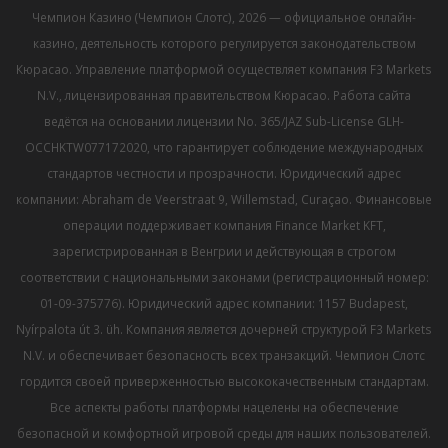
Чемпион Казино (Чемпион Слотс), 2026 — официальное онлайн-
казино, деятельность которого регулируется законодательством
Кюрасао. Управление платформой осуществляет компания F3 Markets
N.V., лицензированная правительством Кюрасао. Работа сайта
ведётся на основании лицензии No. 365/JAZ Sub-License GLH-
OCCHKTW077172020, что гарантирует соблюдение международных
стандартов честности и прозрачности. Юридический адрес
компании: Abraham de Veerstraat 9, Willemstad, Curaçao. Финансовые
операции поддерживает компания Finance Market KFT,
зарегистрированная в Венгрии и действующая в строгом
соответствии с национальными законами (регистрационный номер:
01-09-375776). Юридический адрес компании: 1157 Budapest,
Nyírpalota út 3. üh. Компания является дочерней структурой F3 Markets
N.V. и обеспечивает безопасность всех транзакций. Чемпион Слотс
гордится своей приверженностью высококачественным стандартам.
Все аспекты работы платформы нацелены на обеспечение
безопасной и комфортной игровой среды для наших пользователей.