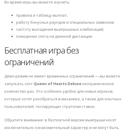
Во время игры вы можете изучить:
правила и таблицу выплат;
работу бонусных раундов и специальных символов;
частоту выпадения выигрышных комбинаций;
поведение слота на длинной дистанции.
Бесплатная игра без
ограничений
Демо-режим не имеет временных ограничений — вы можете
запускать слот
Queen of Hearts Deluxe
неограниченное
количество раз. Это особенно удобно для новых игроков,
которые хотят разобраться в механике, а также для опытных
пользователей, тестирующих стратегии ставок.
Обратите внимание: в бесплатной версии выигрыши носят
исключительно ознакомительный характер и не могут быть