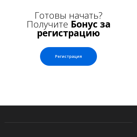
Готовы начать?
Получите
Бонус за
регистрацию
Регистрация