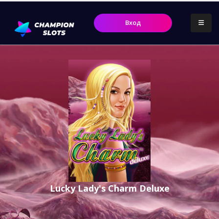
Вход
Lucky Lady's Charm Deluxe