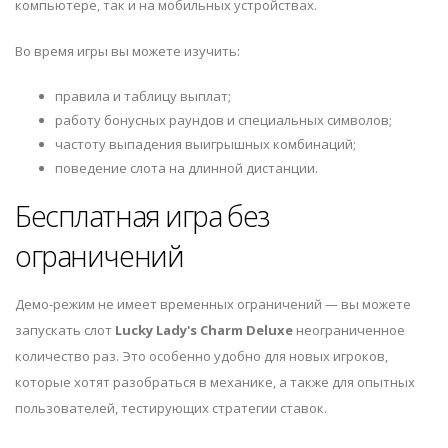
компьютере, так и на мобильных устройствах.
Во время игры вы можете изучить:
правила и таблицу выплат;
работу бонусных раундов и специальных символов;
частоту выпадения выигрышных комбинаций;
поведение слота на длинной дистанции.
Бесплатная игра без
ограничений
Демо-режим не имеет временных ограничений — вы можете
запускать слот
Lucky Lady's Charm Deluxe
неограниченное
количество раз. Это особенно удобно для новых игроков,
которые хотят разобраться в механике, а также для опытных
пользователей, тестирующих стратегии ставок.