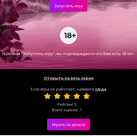
Запустить игру
Нажимая "Запустить игру", вы подтверждаете что Вам есть 18 лет.
Открыть на весь экран
Если игра не работает, нажмите
сюда
Рейтинг
5
Всего оценок:
1
Играть на деньги