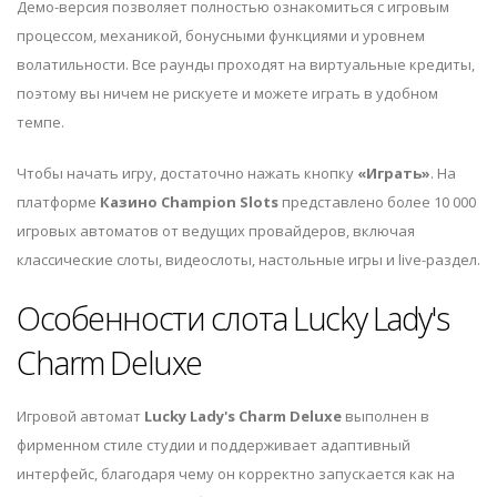
Демо-версия позволяет полностью ознакомиться с игровым
процессом, механикой, бонусными функциями и уровнем
волатильности. Все раунды проходят на виртуальные кредиты,
поэтому вы ничем не рискуете и можете играть в удобном
темпе.
Чтобы начать игру, достаточно нажать кнопку
«Играть»
. На
платформе
Казино Сhampion Slots
представлено более 10 000
игровых автоматов от ведущих провайдеров, включая
классические слоты, видеослоты, настольные игры и live-раздел.
Особенности слота Lucky Lady's
Charm Deluxe
Игровой автомат
Lucky Lady's Charm Deluxe
выполнен в
фирменном стиле студии
и поддерживает адаптивный
интерфейс, благодаря чему он корректно запускается как на