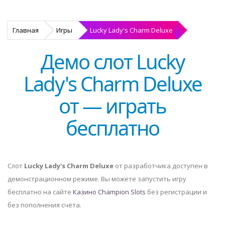
Главная
Игры
Lucky Lady's Charm Deluxe
Демо слот Lucky
Lady's Charm Deluxe
от — играть
бесплатно
Слот
Lucky Lady's Charm Deluxe
от разработчика
доступен в
демонстрационном режиме. Вы можете запустить игру
бесплатно на сайте
Казино Сhampion Slots
без регистрации и
без пополнения счёта.