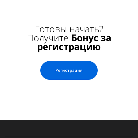
Готовы начать?
Получите
Бонус за
регистрацию
Регистрация