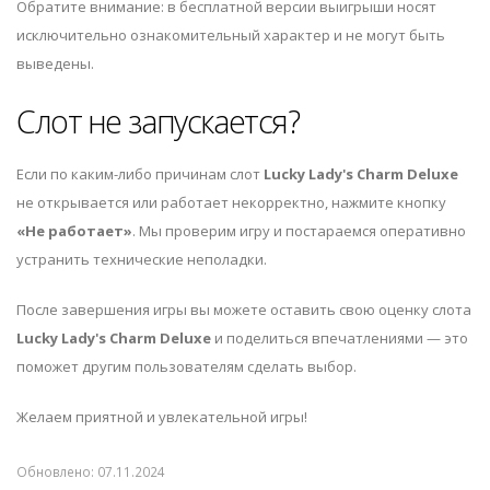
Обратите внимание: в бесплатной версии выигрыши носят
исключительно ознакомительный характер и не могут быть
выведены.
Слот не запускается?
Если по каким-либо причинам слот
Lucky Lady's Charm Deluxe
не открывается или работает некорректно, нажмите кнопку
«Не работает»
. Мы проверим игру и постараемся оперативно
устранить технические неполадки.
После завершения игры вы можете оставить свою оценку слота
Lucky Lady's Charm Deluxe
и поделиться впечатлениями — это
поможет другим пользователям сделать выбор.
Желаем приятной и увлекательной игры!
Обновлено:
07.11.2024