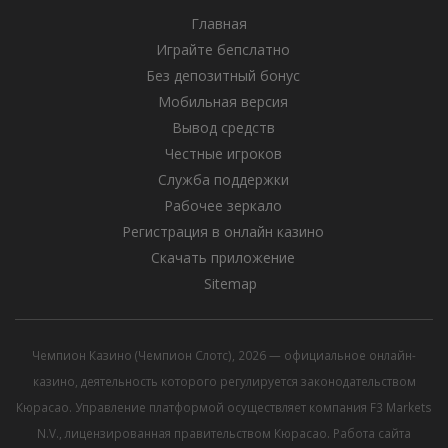
Главная
Играйте бепслатно
Без депозитный бонус
Мобильная версия
Вывод средств
Честные игроков
Служба поддержки
Рабочее зеркало
Регистрация в онлайн казино
Скачать приложение
Sitemap
Чемпион Казино (Чемпион Слотс), 2026 — официальное онлайн-
казино, деятельность которого регулируется законодательством
Кюрасао. Управление платформой осуществляет компания F3 Markets
N.V., лицензированная правительством Кюрасао. Работа сайта