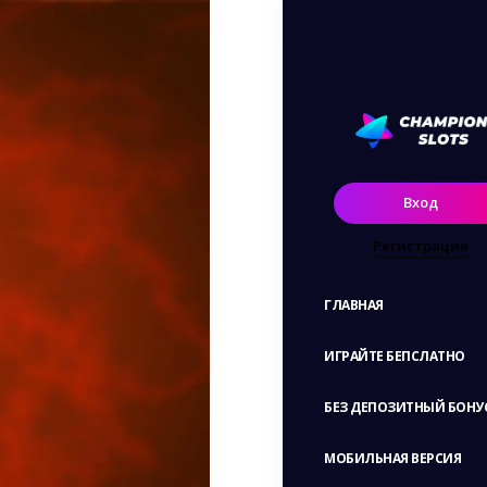
Вход
Регистрация
ГЛАВНАЯ
ИГРАЙТЕ БЕПСЛАТНО
БЕЗ ДЕПОЗИТНЫЙ БОНУ
МОБИЛЬНАЯ ВЕРСИЯ