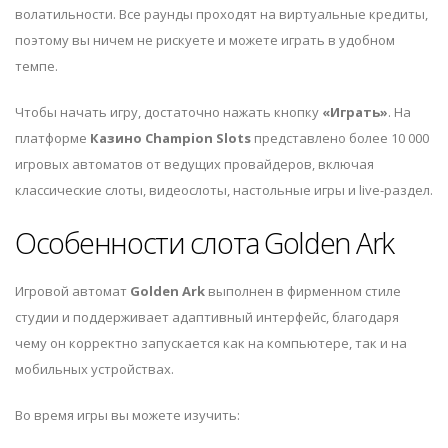
волатильности. Все раунды проходят на виртуальные кредиты,
поэтому вы ничем не рискуете и можете играть в удобном
темпе.
Чтобы начать игру, достаточно нажать кнопку
«Играть»
. На
платформе
Казино Сhampion Slots
представлено более 10 000
игровых автоматов от ведущих провайдеров, включая
классические слоты, видеослоты, настольные игры и live-раздел.
Особенности слота Golden Ark
Игровой автомат
Golden Ark
выполнен в фирменном стиле
студии
и поддерживает адаптивный интерфейс, благодаря
чему он корректно запускается как на компьютере, так и на
мобильных устройствах.
Во время игры вы можете изучить: