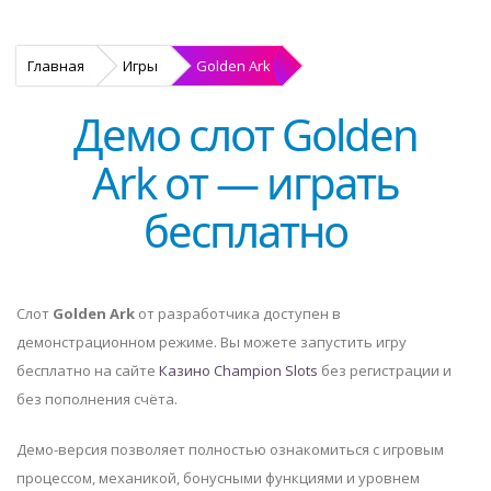
Главная
Игры
Golden Ark
Демо слот Golden
Ark от — играть
бесплатно
Слот
Golden Ark
от разработчика
доступен в
демонстрационном режиме. Вы можете запустить игру
бесплатно на сайте
Казино Сhampion Slots
без регистрации и
без пополнения счёта.
Демо-версия позволяет полностью ознакомиться с игровым
процессом, механикой, бонусными функциями и уровнем