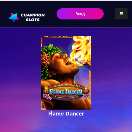
Вход
Flame Dancer