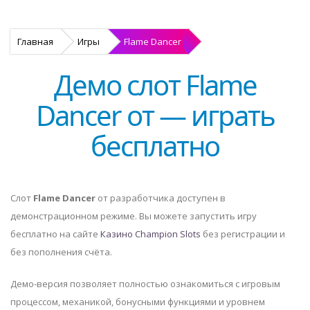
Главная
Игры
Flame Dancer
Демо слот Flame
Dancer от — играть
бесплатно
Слот
Flame Dancer
от разработчика
доступен в
демонстрационном режиме. Вы можете запустить игру
бесплатно на сайте
Казино Сhampion Slots
без регистрации и
без пополнения счёта.
Демо-версия позволяет полностью ознакомиться с игровым
процессом, механикой, бонусными функциями и уровнем