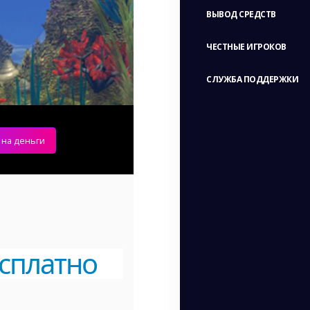
ВЫВОД СРЕДСТВ
ЧЕСТНЫЕ ИГРОКОВ
СЛУЖБА ПОДДЕРЖКИ
 на деньги
есплатно