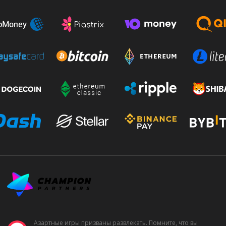
Азартные игры призваны развлекать. Помните, что вы