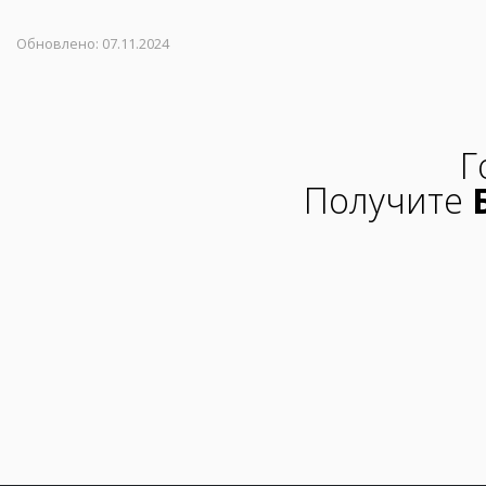
Обновлено:
07.11.2024
Г
Получите