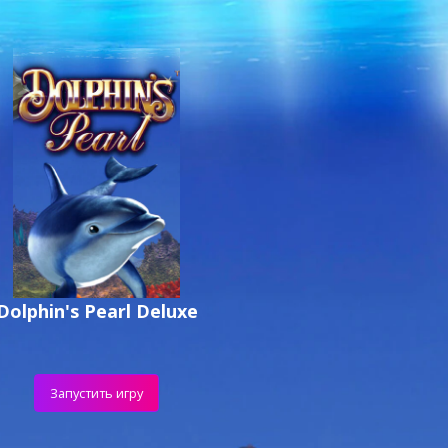
Dolphin's Pearl Deluxe
Запустить игру