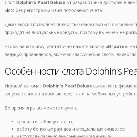
Слот
Dolphin's Pearl Deluxe
от разработчика
доступен в дем
Slots
без регистрации и без пополнения счёта.
Демо-версия позволяет полностью ознакомиться с игровым п
проходят на виртуальные кредиты, поэтому вы ничем не риск
Чтобы начать игру, достаточно нажать кнопку
«Играть»
. На
ведущих провайдеров, включая классические слоты, видеослот
Особенности слота Dolphin's Pea
Игровой автомат
Dolphin's Pearl Deluxe
выполнен в фирменн
запускается как на компьютере, так и на мобильных устройств
Во время игры вы можете изучить:
правила и таблицу выплат;
работу бонусных раундов и специальных символов;
частоту выпадения выигрышных комбинаций;