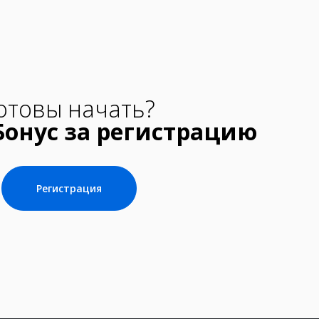
отовы начать?
Бонус за регистрацию
Регистрация