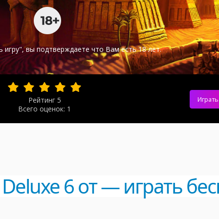
 игру", вы подтверждаете что Вам есть 18 лет.
Играть
Рейтинг
5
Всего оценок:
1
 Deluxe 6 от — играть бе