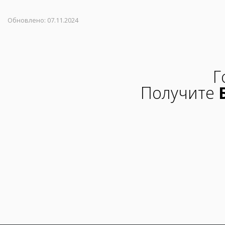
Обновлено:
07.11.2024
Г
Получите