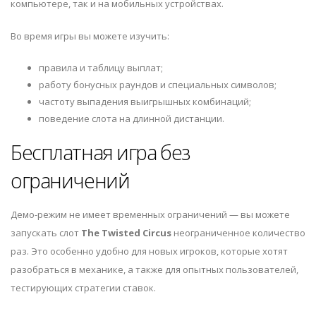
компьютере, так и на мобильных устройствах.
Во время игры вы можете изучить:
правила и таблицу выплат;
работу бонусных раундов и специальных символов;
частоту выпадения выигрышных комбинаций;
поведение слота на длинной дистанции.
Бесплатная игра без
ограничений
Демо-режим не имеет временных ограничений — вы можете
запускать слот
The Twisted Circus
неограниченное количество
раз. Это особенно удобно для новых игроков, которые хотят
разобраться в механике, а также для опытных пользователей,
тестирующих стратегии ставок.