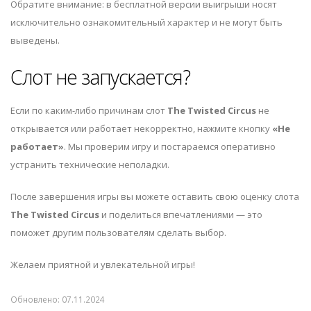
Обратите внимание: в бесплатной версии выигрыши носят
исключительно ознакомительный характер и не могут быть
выведены.
Слот не запускается?
Если по каким-либо причинам слот
The Twisted Circus
не
открывается или работает некорректно, нажмите кнопку
«Не
работает»
. Мы проверим игру и постараемся оперативно
устранить технические неполадки.
После завершения игры вы можете оставить свою оценку слота
The Twisted Circus
и поделиться впечатлениями — это
поможет другим пользователям сделать выбор.
Желаем приятной и увлекательной игры!
Обновлено:
07.11.2024