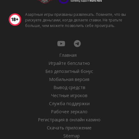
Азартные игры призваны развлекать. Помните, что вы
рискуете деньгами, когда делаете ставки. Не тратьте
больше, чем можете позволить себе проиграть.
Главная
Играйте бепслатно
Без депозитный бонус
Мобильная версия
Вывод средств
Честные игроков
Служба поддержки
Рабочее зеркало
Регистрация в онлайн казино
Скачать приложение
Sitemap