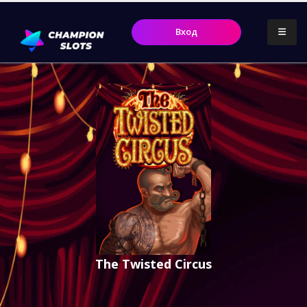
Вход
The Twisted Circus