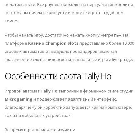
волатильности. Все раунды проходят на виртуальные кредиты,
поэтому вы ничем не рискуете и можете играть в удобном
темпе.
Чтобы начать игру, достаточно нажать кнопку
«Играть»
. На
платформе
Казино Сhampion Slots
представлено более 10 000
игровых автоматов от ведущих провайдеров, включая
классические слоты, видеослоты, настольные игры и live-раздел.
Особенности слота Tally Ho
Игровой автомат
Tally Ho
выполнен в фирменном стиле студии
Microgaming
и поддерживает адаптивный интерфейс,
благодаря чему он корректно запускается как на компьютере,
так и на мобильных устройствах.
Во время игры вы можете изучить: