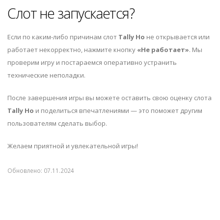
Слот не запускается?
Если по каким-либо причинам слот
Tally Ho
не открывается или
работает некорректно, нажмите кнопку
«Не работает»
. Мы
проверим игру и постараемся оперативно устранить
технические неполадки.
После завершения игры вы можете оставить свою оценку слота
Tally Ho
и поделиться впечатлениями — это поможет другим
пользователям сделать выбор.
Желаем приятной и увлекательной игры!
Обновлено:
07.11.2024