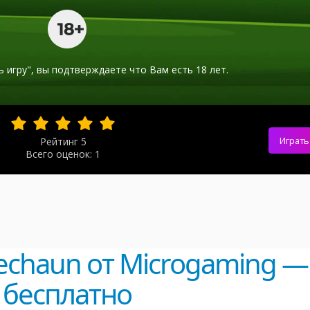
 игру", вы подтверждаете что Вам есть 18 лет.
Играть
Рейтинг
5
Всего оценок:
1
rechaun от Microgaming —
бесплатно