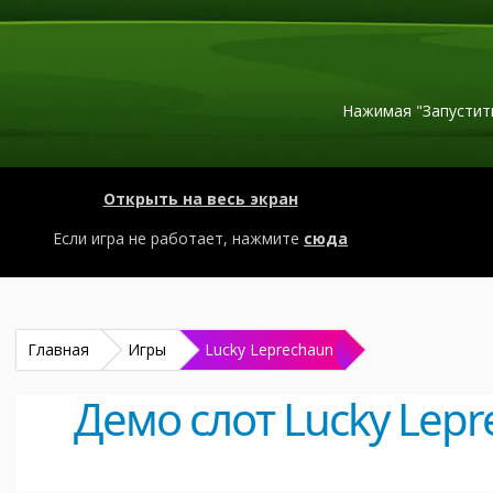
Нажимая "Запустить
Открыть на весь экран
Если игра не работает, нажмите
сюда
Главная
Игры
Lucky Leprechaun
Демо слот Lucky Lep