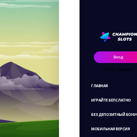
Вход
Регистрация
ГЛАВНАЯ
ИГРАЙТЕ БЕПСЛАТНО
БЕЗ ДЕПОЗИТНЫЙ БОНУ
МОБИЛЬНАЯ ВЕРСИЯ