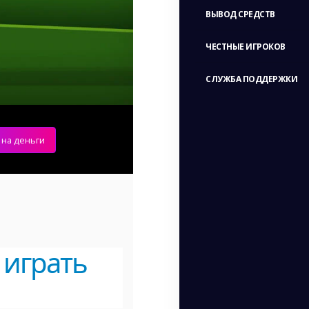
ВЫВОД СРЕДСТВ
ЧЕСТНЫЕ ИГРОКОВ
СЛУЖБА ПОДДЕРЖКИ
 на деньги
 играть