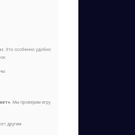
з. Это особенно удобно
ок.
ны.
ает»
. Мы проверим игру
ет другим