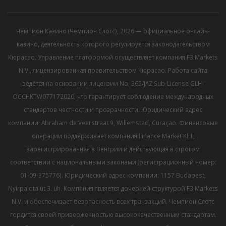
Чемпион Казино (Чемпион Слотс), 2026 — официальное онлайн-
казино, деятельность которого регулируется законодательством
Кюрасао. Управление платформой осуществляет компания F3 Markets
N.V., лицензированная правительством Кюрасао. Работа сайта
ведётся на основании лицензии No. 365/JAZ Sub-License GLH-
OCCHKTW077172020, что гарантирует соблюдение международных
стандартов честности и прозрачности. Юридический адрес
компании: Abraham de Veerstraat 9, Willemstad, Curaçao. Финансовые
операции поддерживает компания Finance Market KFT,
зарегистрированная в Венгрии и действующая в строгом
соответствии с национальными законами (регистрационный номер:
01-09-375776). Юридический адрес компании: 1157 Budapest,
Nyírpalota út 3. üh. Компания является дочерней структурой F3 Markets
N.V. и обеспечивает безопасность всех транзакций. Чемпион Слотс
гордится своей приверженностью высококачественным стандартам.