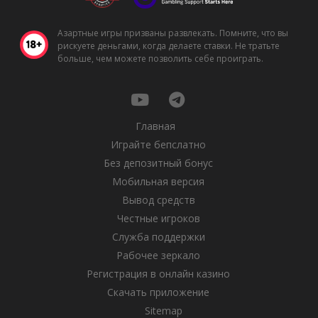
Азартные игры призваны развлекать. Помните, что вы
рискуете деньгами, когда делаете ставки. Не тратьте
больше, чем можете позволить себе проиграть.
Главная
Играйте бепслатно
Без депозитный бонус
Мобильная версия
Вывод средств
Честные игроков
Служба поддержки
Рабочее зеркало
Регистрация в онлайн казино
Скачать приложение
Sitemap