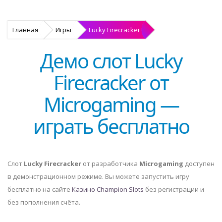
Главная
Игры
Lucky Firecracker
Демо слот Lucky
Firecracker от
Microgaming —
играть бесплатно
Слот
Lucky Firecracker
от разработчика
Microgaming
доступен
в демонстрационном режиме. Вы можете запустить игру
бесплатно на сайте
Казино Сhampion Slots
без регистрации и
без пополнения счёта.