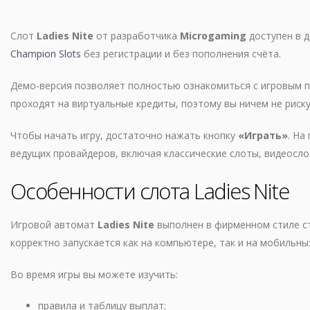
Слот
Ladies Nite
от разработчика
Microgaming
доступен в 
Сhampion Slots
без регистрации и без пополнения счёта.
Демо-версия позволяет полностью ознакомиться с игровым п
проходят на виртуальные кредиты, поэтому вы ничем не риск
Чтобы начать игру, достаточно нажать кнопку
«Играть»
. На
ведущих провайдеров, включая классические слоты, видеослот
Особенности слота Ladies Nite
Игровой автомат
Ladies Nite
выполнен в фирменном стиле с
корректно запускается как на компьютере, так и на мобильны
Во время игры вы можете изучить:
правила и таблицу выплат;