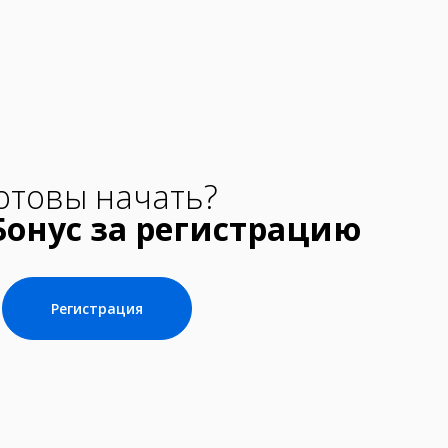
отовы начать?
Бонус за регистрацию
Регистрация