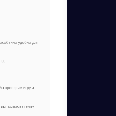
 особенно удобно для
ны.
Мы проверим игру и
гим пользователям