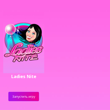
Ladies Nite
Запустить игру