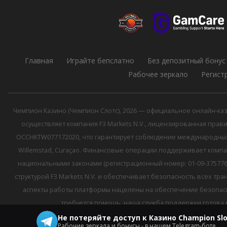
Главная
Играйте бепслатно
Без депозитный бонус
Рабочее зеркало
Регист
Чемпион Казино (Чемпион Слотс), 2026 — официальное онлайн-ка
осуществляет компания F3 Markets N.V., лицензированная прави
OCCHKTW077172020, что гарантирует соблюдение международных с
Willemstad, Curaçao. Финансовые операции поддерживает компан
национальными законами (регистрационный номер: 01-09-375776).
структурой F3 Markets N.V. и обеспечивает безопасность всех т
аспекты работы платформы нацелены на обеспечение безопасн
требуется помощь, наша служба поддержки готова 
Не потеряйте доступ к Казино Сhampion Slo
Рабочие зеркала и бонусы - в нашем Telegram-боте