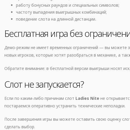
работу бонусных раундов и специальных символов;
частоту выпадения выигрышных комбинаций;
поведение слота на длинной дистанции.
Бесплатная игра без ограничен
Демо-режим не имеет временных ограничений — вы можете з
новых игроков, которые хотят разобраться в механике, а та
Обратите внимание: в бесплатной версии выигрыши носят ис
Слот не запускается?
Если по каким-либо причинам слот
Ladies Nite
не открываетс
постараемся оперативно устранить технические неполадки.
После завершения игры вы можете оставить свою оценку сл
сделать выбор.