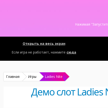
Нажимая "Запустить
Открыть на весь экран
Если игра не работает, нажмите
сюда
Главная
Игры
Ladies Nite
Демо слот Ladies 