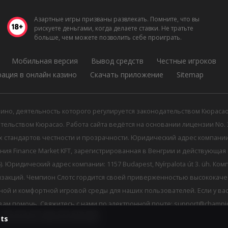
Азартные игры призваны развлекать. Помните, что вы
рискуете деньгами, когда делаете ставки. Не тратьте
больше, чем можете позволить себе проиграть.
Мобильная версия
Вывод средств
Честные игроков
рация в онлайн казино
Скачать приложение
Sitemap
зино, деятельность которого регулируется законодательством Кюраса
тельством Кюрасао. Работа сайта ведётся на основании лицензии No. 3
тандартов честности и прозрачности. Юридический адрес компании: 
ия Finance Market KFT, зарегистрированная в Венгрии и действующая 
 Юридический адрес компании: 1157 Budapest, Nyírpalota út 3. üh. Ко
ранзакций. Чемпион Слотс гордится своей приверженностью высококач
ой и комфортной игровой среды для наших пользователей. Если у ва
вам помочь. Свяжитесь с нами по электронной почте:
support@champio
ts