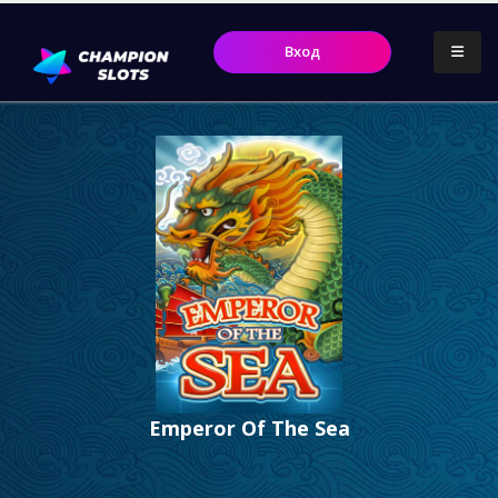
Вход
Emperor Of The Sea