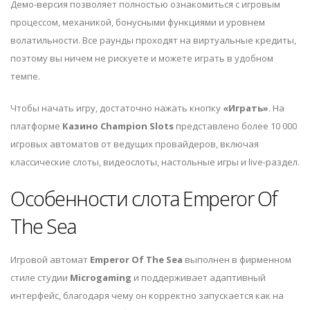
Демо-версия позволяет полностью ознакомиться с игровым
процессом, механикой, бонусными функциями и уровнем
волатильности. Все раунды проходят на виртуальные кредиты,
поэтому вы ничем не рискуете и можете играть в удобном
темпе.
Чтобы начать игру, достаточно нажать кнопку
«Играть»
. На
платформе
Казино Сhampion Slots
представлено более 10 000
игровых автоматов от ведущих провайдеров, включая
классические слоты, видеослоты, настольные игры и live-раздел.
Особенности слота Emperor Of
The Sea
Игровой автомат
Emperor Of The Sea
выполнен в фирменном
стиле студии
Microgaming
и поддерживает адаптивный
интерфейс, благодаря чему он корректно запускается как на