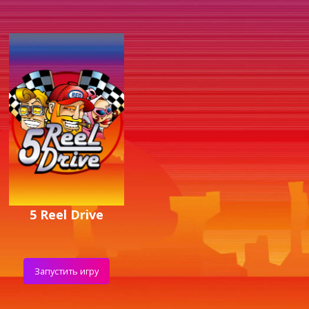
5 Reel Drive
Запустить игру