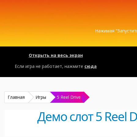
Нажимая "Запустить
Открыть на весь экран
Если игра не работает, нажмите
сюда
Главная
Игры
5 Reel Drive
Демо слот 5 Reel 