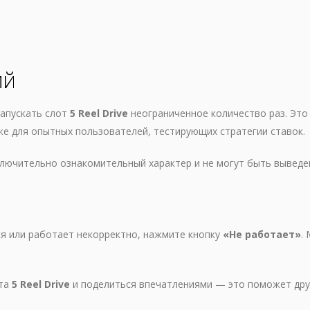
ий
апускать слот
5 Reel Drive
неограниченное количество раз. Это
кже для опытных пользователей, тестирующих стратегии ставок.
ключительно ознакомительный характер и не могут быть выведе
я или работает некорректно, нажмите кнопку
«Не работает»
.
ота
5 Reel Drive
и поделиться впечатлениями — это поможет др