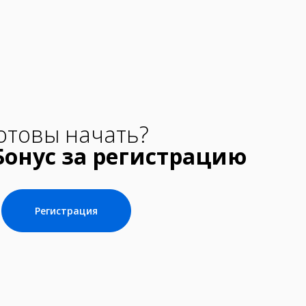
отовы начать?
Бонус за регистрацию
Регистрация