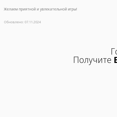
Желаем приятной и увлекательной игры!
Обновлено:
07.11.2024
Г
Получите