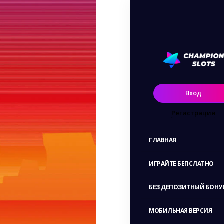
Вход
Регистрация
ГЛАВНАЯ
ИГРАЙТЕ БЕПСЛАТНО
БЕЗ ДЕПОЗИТНЫЙ БОНУ
МОБИЛЬНАЯ ВЕРСИЯ