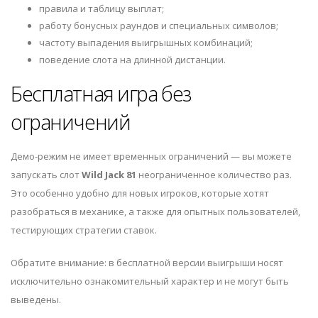
правила и таблицу выплат;
работу бонусных раундов и специальных символов;
частоту выпадения выигрышных комбинаций;
поведение слота на длинной дистанции.
Бесплатная игра без
ограничений
Демо-режим не имеет временных ограничений — вы можете
запускать слот
Wild Jack 81
неограниченное количество раз.
Это особенно удобно для новых игроков, которые хотят
разобраться в механике, а также для опытных пользователей,
тестирующих стратегии ставок.
Обратите внимание: в бесплатной версии выигрыши носят
исключительно ознакомительный характер и не могут быть
выведены.