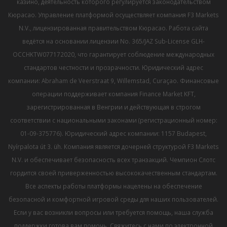
казино, деятельность которого регулируется законодательством
Кюрасао. Управление платформой осуществляет компания F3 Markets
N.V., лицензированная правительством Кюрасао. Работа сайта
ведётся на основании лицензии No. 365/JAZ Sub-License GLH-
OCCHKTW077172020, что гарантирует соблюдение международных
стандартов честности и прозрачности. Юридический адрес
компании: Abraham de Veerstraat 9, Willemstad, Curaçao. Финансовые
операции поддерживает компания Finance Market KFT,
зарегистрированная в Венгрии и действующая в строгом
соответствии с национальными законами (регистрационный номер:
01-09-375776). Юридический адрес компании: 1157 Budapest,
Nyírpalota út 3. üh. Компания является дочерней структурой F3 Markets
N.V. и обеспечивает безопасность всех транзакций. Чемпион Слотс
гордится своей приверженностью высококачественным стандартам.
Все аспекты работы платформы нацелены на обеспечение
безопасной и комфортной игровой среды для наших пользователей.
Если у вас возникли вопросы или требуется помощь, наша служба
поддержки готова вам помочь. Свяжитесь с нами по электронной