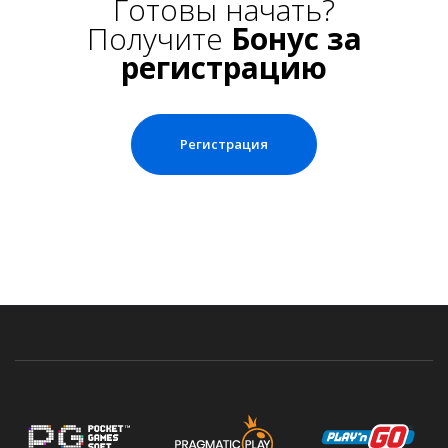
Готовы начать?
Получите
Бонус за
регистрацию
Регистрация