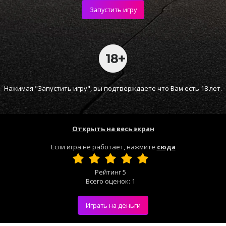
Запустить игру
Нажимая "Запустить игру", вы подтверждаете что Вам есть 18 лет.
Открыть на весь экран
Если игра не работает, нажмите
сюда
Рейтинг
5
Всего оценок:
1
Играть на деньги