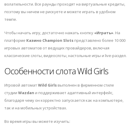
волатильности. Все раунды проходят на виртуальные кредиты,
поэтому вы ничем не рискуете и можете играть в удобном
темпе.
Чтобы начать игру, достаточно нажать кнопку
«Играть»
. На
платформе
Казино Сhampion Slots
представлено более 10 000
игровых автоматов от ведущих провайдеров, включая
классические слоты, видеослоты, настольные игры и live-раздел.
Особенности слота Wild Girls
Игровой автомат
Wild Girls
выполнен в фирменном стиле
студии
Wazdan
и поддерживает адаптивный интерфейс,
благодаря чему он корректно запускается как на компьютере,
так и на мобильных устройствах.
Во время игры вы можете изучить: