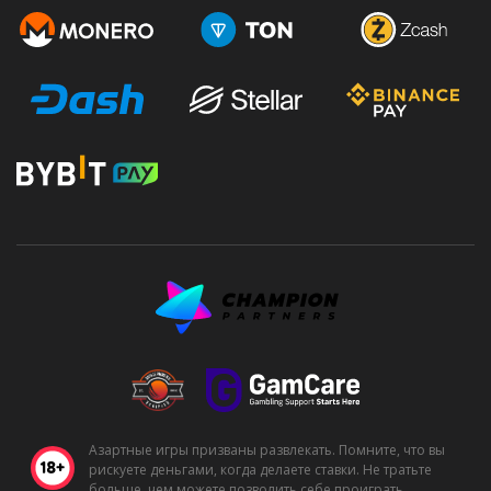
Азартные игры призваны развлекать. Помните, что вы
рискуете деньгами, когда делаете ставки. Не тратьте
больше, чем можете позволить себе проиграть.