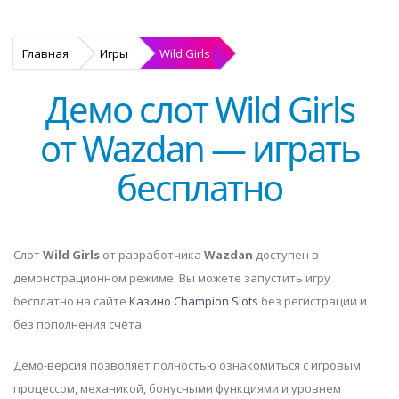
Главная
Игры
Wild Girls
Демо слот Wild Girls
от Wazdan — играть
бесплатно
Слот
Wild Girls
от разработчика
Wazdan
доступен в
демонстрационном режиме. Вы можете запустить игру
бесплатно на сайте
Казино Сhampion Slots
без регистрации и
без пополнения счёта.
Демо-версия позволяет полностью ознакомиться с игровым
процессом, механикой, бонусными функциями и уровнем