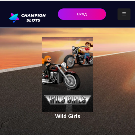
Вход
Wild Girls